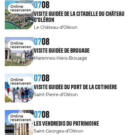
07
08
Online
reserveren
Visite guidée de la Citadelle du Château
d'Oléron
Le Château-d'Oléron
07
08
Online
reserveren
Visite guidée de Brouage
Marennes-Hiers-Brouage
07
08
Online
reserveren
Visite guidée du port de la Cotinière
Saint-Pierre-d'Oléron
07
08
Online
reserveren
Les Vendredis du patrimoine
Saint-Georges-d'Oléron