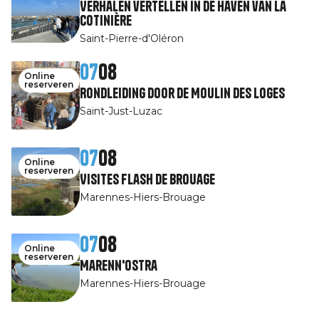
Verhalen vertellen in de haven van La
Cotinière
Saint-Pierre-d'Oléron
07
08
Online
reserveren
Rondleiding door de Moulin des Loges
Saint-Just-Luzac
07
08
Online
reserveren
Visites Flash de Brouage
Marennes-Hiers-Brouage
07
08
Online
reserveren
Marenn'Ostra
Marennes-Hiers-Brouage