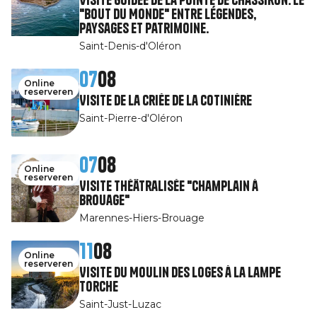
"Bout du Monde" entre légendes,
paysages et patrimoine.
Saint-Denis-d'Oléron
07
08
Online
reserveren
Visite de la Criée de la Cotinière
Saint-Pierre-d'Oléron
07
08
Online
reserveren
Visite théâtralisée "Champlain à
Brouage"
Marennes-Hiers-Brouage
11
08
Online
reserveren
Visite du Moulin des Loges à la Lampe
Torche
Saint-Just-Luzac