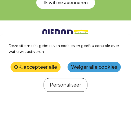
Ik wil me abonneren
Deze site maakt gebruik van cookies en geeft u controle over
wat u wilt activeren
Volg ons!
Île d'Oléron
Bassin de Marennes
OK, accepteer alle
Weiger alle cookies
Personaliseer
Webcams
Weer
Getijden
Agenda