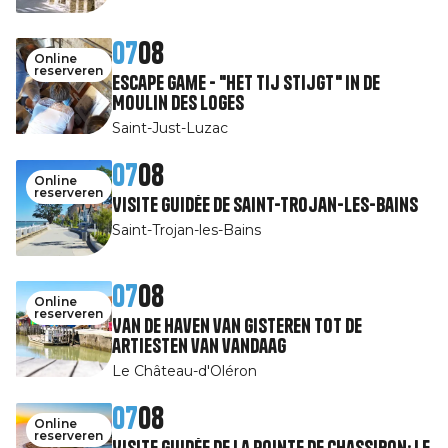
07
08
Online
reserveren
Escape Game - "Het tij stijgt" in de
Moulin des Loges
Saint-Just-Luzac
07
08
Online
reserveren
Visite guidée de Saint-Trojan-les-Bains
Saint-Trojan-les-Bains
07
08
Online
reserveren
Van de haven van gisteren tot de
artiesten van vandaag
Le Château-d'Oléron
07
08
Online
reserveren
Visite guidée de la pointe de Chassiron: le