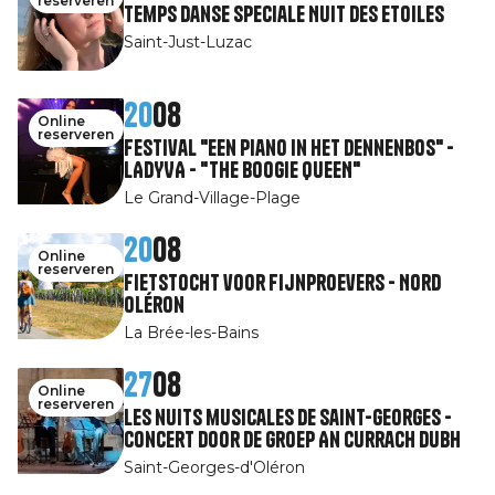
reserveren
Temps Danse speciale Nuit des Etoiles
Saint-Just-Luzac
20
08
Online
reserveren
Festival "Een piano in het dennenbos" -
LADYVA - "THE BOOGIE QUEEN"
Le Grand-Village-Plage
20
08
Online
reserveren
Fietstocht voor fijnproevers - Nord
Oléron
La Brée-les-Bains
27
08
Online
reserveren
Les nuits musicales de Saint-Georges -
Concert door de groep An Currach Dubh
Saint-Georges-d'Oléron