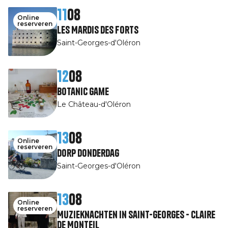
11
08
Online
reserveren
Les Mardis des Forts
Saint-Georges-d'Oléron
12
08
Botanic game
Le Château-d'Oléron
13
08
Online
reserveren
Dorp Donderdag
Saint-Georges-d'Oléron
13
08
Online
reserveren
Muzieknachten in Saint-Georges - Claire
de Monteil