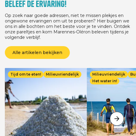
Beleef de ervaring!
03/07/2026 voor elk ver
minste 3 nachten, afha
verblijfsdatum, tussen
Op zoek naar goede adressen, niet te missen plekjes en
13/09/2026.
ongewone ervaringen om uit te proberen? Hier buigen we
ons in alle bochten om het beste voor je te vinden. Ontdek
onze pareltjes en kom Marennes-Oléron beleven tijdens je
volgende verblijf.
Alle artikelen bekijken
Afbeelding
Afbeelding
Tijd om te eten!
Milieuvriendelijk
Milieuvriendelijk
Bu
Het water in!