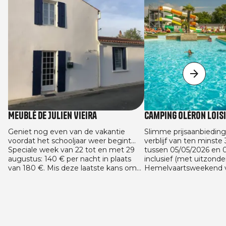
Meublé de Julien Vieira
Camping Oléron Lois
Geniet nog even van de vakantie
Slimme prijsaanbieding
voordat het schooljaar weer begint...
verblijf van ten minste
Speciale week van 22 tot en met 29
tussen 05/05/2026 en 
augustus: 140 € per nacht in plaats
inclusief (met uitzonde
van 180 €. Mis deze laatste kans om
Hemelvaartsweekend v
van de zon te genieten tegen de
en met 16/05 en het P
beste prijs niet! En we gaan verder
van 22/05 tot en met 2
met de aanbieding voor het nieuwe
29/08/2026 en 13/09/20
schooljaar: 125 € per nacht bij een
huuraccommodaties. A
reservering van minimaal 4 nachten.
geldig voor alle vaste
gemaakt tussen 05/05