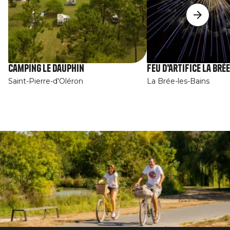
Camping Le Dauphin
Feu d'artifice La Brée
Saint-Pierre-d'Oléron
La Brée-les-Bains
Afbeelding