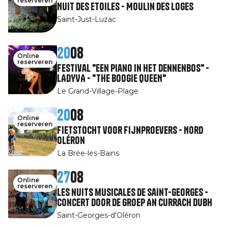
reserveren
Nuit des Etoiles - Moulin des Loges
Saint-Just-Luzac
20
08
Online
reserveren
Festival "Een piano in het dennenbos" -
LADYVA - "THE BOOGIE QUEEN"
Le Grand-Village-Plage
20
08
Online
reserveren
Fietstocht voor fijnproevers - Nord
Oléron
La Brée-les-Bains
27
08
Online
reserveren
Les nuits musicales de Saint-Georges -
Concert door de groep An Currach Dubh
Saint-Georges-d'Oléron