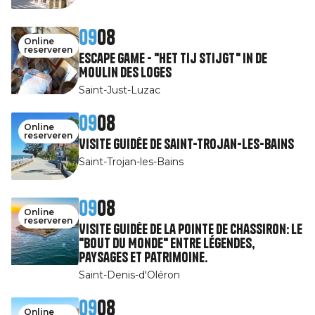
09
08
Online
reserveren
Escape Game - "Het tij stijgt" in de
Moulin des Loges
Saint-Just-Luzac
09
08
Online
reserveren
Visite guidée de Saint-Trojan-les-Bains
Saint-Trojan-les-Bains
09
08
Online
reserveren
Visite guidée de la pointe de Chassiron: le
"Bout du Monde" entre légendes,
paysages et patrimoine.
Saint-Denis-d'Oléron
09
08
Online