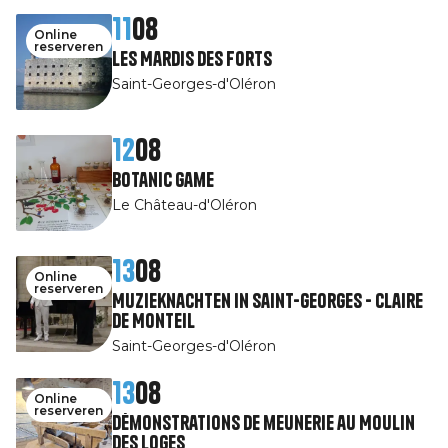
11
08
Online
reserveren
Les Mardis des Forts
Saint-Georges-d'Oléron
12
08
Botanic game
Le Château-d'Oléron
13
08
Online
reserveren
Muzieknachten in Saint-Georges - Claire
de Monteil
Saint-Georges-d'Oléron
13
08
Online
reserveren
Démonstrations de meunerie au Moulin
des Loges