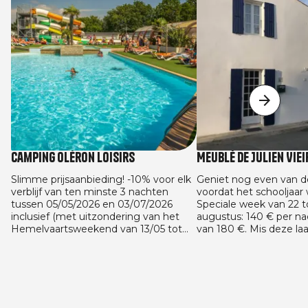
Camping Oléron Loisirs
Meublé de Julien Viei
Slimme prijsaanbieding! -10% voor elk
Geniet nog even van d
verblijf van ten minste 3 nachten
voordat het schooljaar 
tussen 05/05/2026 en 03/07/2026
Speciale week van 22 
inclusief (met uitzondering van het
augustus: 140 € per nac
Hemelvaartsweekend van 13/05 tot
van 180 €. Mis deze la
en met 16/05 en het Pinksterweekend
van de zon te geniete
van 22/05 tot en met 24/05) en tussen
beste prijs niet! En we
29/08/2026 en 13/09/2026 op alle
met de aanbieding voo
huuraccommodaties. Aanbieding
schooljaar: 125 € per na
geldig voor alle vaste boekingen
reservering van minima
gemaakt tussen 05/05/2026 en