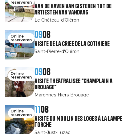
reserveren
Van de haven van gisteren tot de
artiesten van vandaag
Le Château-d'Oléron
09
08
Online
reserveren
Visite de la Criée de la Cotinière
Saint-Pierre-d'Oléron
09
08
Online
reserveren
Visite théâtralisée "Champlain à
Brouage"
Marennes-Hiers-Brouage
11
08
Online
reserveren
Visite du Moulin des Loges à la Lampe
Torche
Saint-Just-Luzac