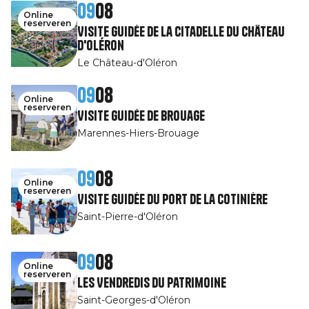
09
08
Online
reserveren
Visite guidée de la Citadelle du Château
d'Oléron
Le Château-d'Oléron
09
08
Online
reserveren
Visite guidée de Brouage
Marennes-Hiers-Brouage
09
08
Online
reserveren
Visite guidée du port de la Cotinière
Saint-Pierre-d'Oléron
09
08
Online
reserveren
Les Vendredis du patrimoine
Saint-Georges-d'Oléron