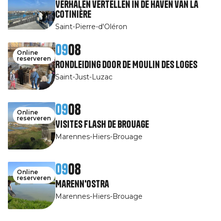
Verhalen vertellen in de haven van La
Cotinière
Saint-Pierre-d'Oléron
09
08
Online
reserveren
Rondleiding door de Moulin des Loges
Saint-Just-Luzac
09
08
Online
reserveren
Visites Flash de Brouage
Marennes-Hiers-Brouage
09
08
Online
reserveren
Marenn'Ostra
Marennes-Hiers-Brouage