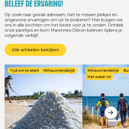
Beleef de ervaring!
03/07/2026 voor elk verblijf van ten
minste 3 nachten, afhankelijk van de
verblijfsdatum, tussen 05/05/2026 en
Op zoek naar goede adressen, niet te missen plekjes en
13/09/2026.
ongewone ervaringen om uit te proberen? Hier buigen we
ons in alle bochten om het beste voor je te vinden. Ontdek
onze pareltjes en kom Marennes-Oléron beleven tijdens je
volgende verblijf.
Alle artikelen bekijken
Afbeelding
Afbeelding
Tijd om te eten!
Milieuvriendelijk
Milieuvriendelijk
Bu
Het water in!