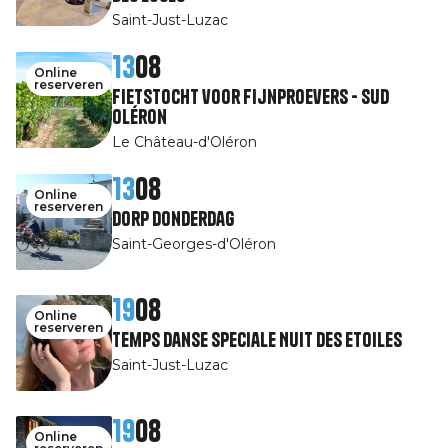
Saint-Just-Luzac
13
08
Online
reserveren
Fietstocht voor fijnproevers - Sud
Oléron
Le Château-d'Oléron
13
08
Online
reserveren
Dorp Donderdag
Saint-Georges-d'Oléron
19
08
Online
reserveren
Temps Danse speciale Nuit des Etoiles
Saint-Just-Luzac
19
08
Online