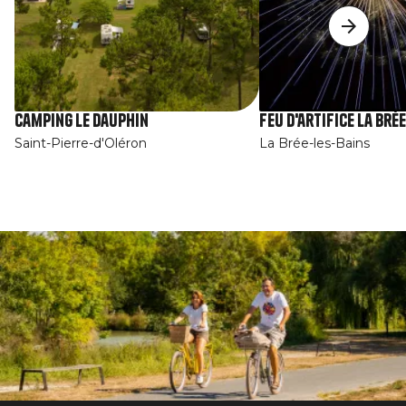
Camping Le Dauphin
Feu d'artifice La Brée
Saint-Pierre-d'Oléron
La Brée-les-Bains
Afbeelding