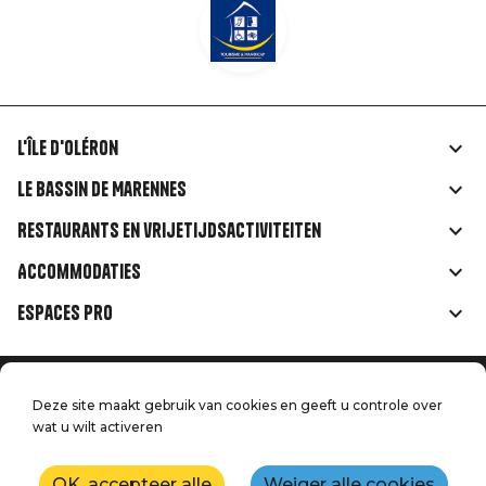
L'île d'Oléron
Liens
Le Bassin de Marennes
rubriques
Restaurants en vrijetijdsactiviteiten
Accommodaties
Espaces Pro
Home
Menu
Deze site maakt gebruik van cookies en geeft u controle over
Juridische informatie
Druk op
wat u wilt activeren
Pied
Handtoerisme
Onze kwaliteitsbeloften
Neem contact met ons op
OK, accepteer alle
Weiger alle cookies