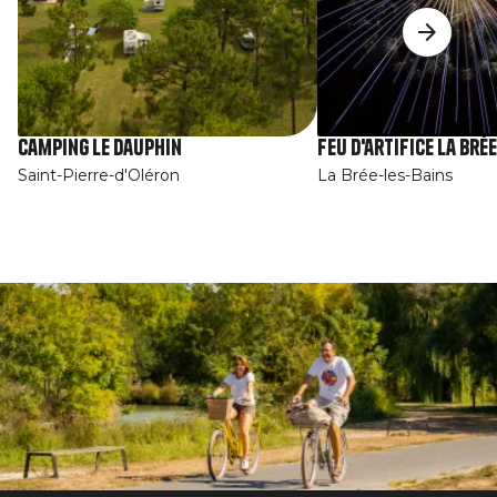
Camping Le Dauphin
Feu d'artifice La Brée
Saint-Pierre-d'Oléron
La Brée-les-Bains
Afbeelding