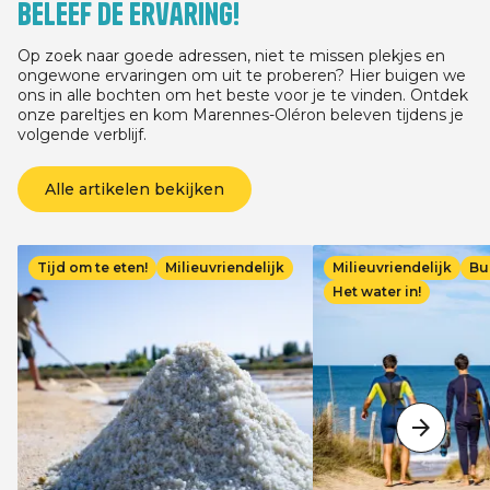
Beleef de ervaring!
03/07/2026 voor elk verblijf van ten
minste 3 nachten, afhankelijk van de
verblijfsdatum, tussen 05/05/2026 en
Op zoek naar goede adressen, niet te missen plekjes en
13/09/2026.
ongewone ervaringen om uit te proberen? Hier buigen we
ons in alle bochten om het beste voor je te vinden. Ontdek
onze pareltjes en kom Marennes-Oléron beleven tijdens je
volgende verblijf.
Alle artikelen bekijken
Afbeelding
Afbeelding
Tijd om te eten!
Milieuvriendelijk
Milieuvriendelijk
Bu
Het water in!