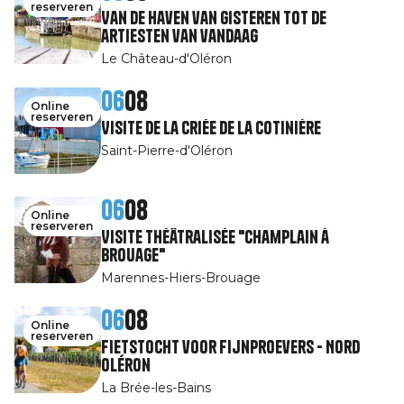
reserveren
Van de haven van gisteren tot de
artiesten van vandaag
Le Château-d'Oléron
06
08
Online
reserveren
Visite de la Criée de la Cotinière
Saint-Pierre-d'Oléron
06
08
Online
reserveren
Visite théâtralisée "Champlain à
Brouage"
Marennes-Hiers-Brouage
06
08
Online
reserveren
Fietstocht voor fijnproevers - Nord
Oléron
La Brée-les-Bains