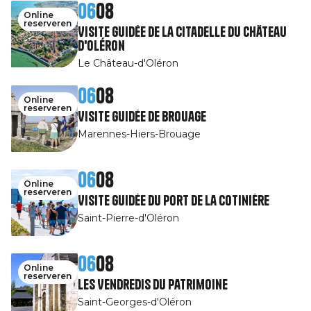
06
08
Online
reserveren
Visite guidée de la Citadelle du Château
d'Oléron
Le Château-d'Oléron
06
08
Online
reserveren
Visite guidée de Brouage
Marennes-Hiers-Brouage
06
08
Online
reserveren
Visite guidée du port de la Cotinière
Saint-Pierre-d'Oléron
06
08
Online
reserveren
Les Vendredis du patrimoine
Saint-Georges-d'Oléron