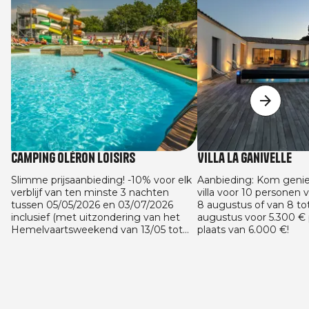
Camping Oléron Loisirs
Villa La Ganivelle
Slimme prijsaanbieding! -10% voor elk
Aanbieding: Kom geni
verblijf van ten minste 3 nachten
villa voor 10 personen 
tussen 05/05/2026 en 03/07/2026
8 augustus of van 8 to
inclusief (met uitzondering van het
augustus voor 5.300 € 
Hemelvaartsweekend van 13/05 tot
plaats van 6.000 €!
en met 16/05 en het Pinksterweekend
van 22/05 tot en met 24/05) en tussen
29/08/2026 en 13/09/2026 op alle
huuraccommodaties. Aanbieding
geldig voor alle vaste boekingen
gemaakt tussen 05/05/2026 en