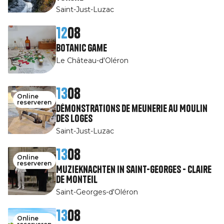
Saint-Just-Luzac
12
08
Botanic game
Le Château-d'Oléron
13
08
Online
reserveren
Démonstrations de meunerie au Moulin
des Loges
Saint-Just-Luzac
13
08
Online
reserveren
Muzieknachten in Saint-Georges - Claire
de Monteil
Saint-Georges-d'Oléron
13
08
Online