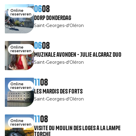
06
08
Online
reserveren
Dorp Donderdag
Saint-Georges-d'Oléron
06
08
Online
reserveren
Muzikale avonden - Julie Alcaraz Duo
Saint-Georges-d'Oléron
11
08
Online
reserveren
Les Mardis des Forts
Saint-Georges-d'Oléron
11
08
Online
reserveren
Visite du Moulin des Loges à la Lampe
Torche