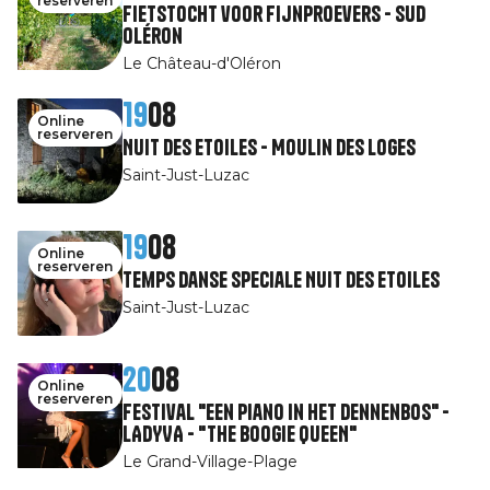
reserveren
Fietstocht voor fijnproevers - Sud
Oléron
Le Château-d'Oléron
19
08
Online
reserveren
Nuit des Etoiles - Moulin des Loges
Saint-Just-Luzac
19
08
Online
reserveren
Temps Danse speciale Nuit des Etoiles
Saint-Just-Luzac
20
08
Online
reserveren
Festival "Een piano in het dennenbos" -
LADYVA - "THE BOOGIE QUEEN"
Le Grand-Village-Plage