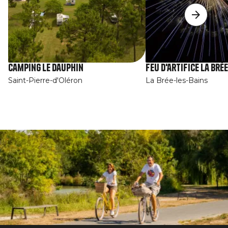
Camping Le Dauphin
Feu d'artifice La Brée
Saint-Pierre-d'Oléron
La Brée-les-Bains
Afbeelding