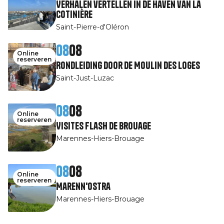
Verhalen vertellen in de haven van La
Cotinière
Saint-Pierre-d'Oléron
08
08
Online
reserveren
Rondleiding door de Moulin des Loges
Saint-Just-Luzac
08
08
Online
reserveren
Visites Flash de Brouage
Marennes-Hiers-Brouage
08
08
Online
reserveren
Marenn'Ostra
Marennes-Hiers-Brouage