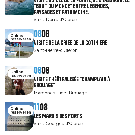
"Bout du Monde" entre légendes,
paysages et patrimoine.
Saint-Denis-d'Oléron
08
08
Online
reserveren
Visite de la Criée de la Cotinière
Saint-Pierre-d'Oléron
08
08
Online
reserveren
Visite théâtralisée "Champlain à
Brouage"
Marennes-Hiers-Brouage
11
08
Online
reserveren
Les Mardis des Forts
Saint-Georges-d'Oléron