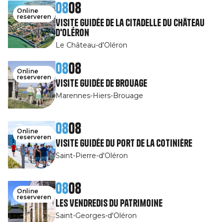
08
08
Online
reserveren
Visite guidée de la Citadelle du Château
d'Oléron
Le Château-d'Oléron
08
08
Online
reserveren
Visite guidée de Brouage
Marennes-Hiers-Brouage
08
08
Online
reserveren
Visite guidée du port de la Cotinière
Saint-Pierre-d'Oléron
08
08
Online
reserveren
Les Vendredis du patrimoine
Saint-Georges-d'Oléron