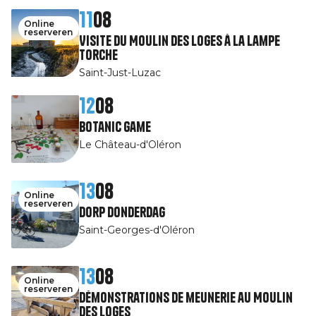
11
08
Online
reserveren
Visite du Moulin des Loges à la Lampe
Torche
Saint-Just-Luzac
12
08
Botanic game
Le Château-d'Oléron
13
08
Online
reserveren
Dorp Donderdag
Saint-Georges-d'Oléron
13
08
Online
reserveren
Démonstrations de meunerie au Moulin
des Loges