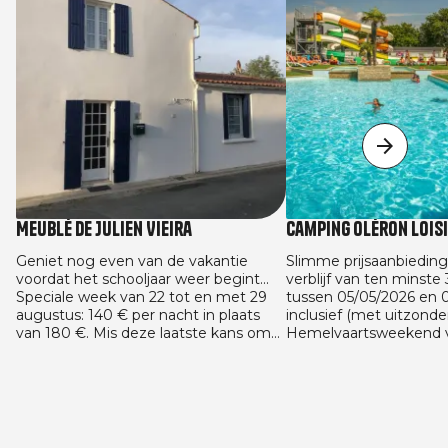
Meublé de Julien Vieira
Camping Oléron Lois
Geniet nog even van de vakantie
Slimme prijsaanbieding
voordat het schooljaar weer begint...
verblijf van ten minste
Speciale week van 22 tot en met 29
tussen 05/05/2026 en 
augustus: 140 € per nacht in plaats
inclusief (met uitzonde
van 180 €. Mis deze laatste kans om
Hemelvaartsweekend v
van de zon te genieten tegen de
en met 16/05 en het P
beste prijs niet! En we gaan verder
van 22/05 tot en met 2
met de aanbieding voor het nieuwe
29/08/2026 en 13/09/20
schooljaar: 125 € per nacht bij een
huuraccommodaties. A
reservering van minimaal 4 nachten.
geldig voor alle vaste
gemaakt tussen 05/05