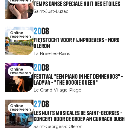
reserveren
Temps Danse speciale Nuit des Etoiles
Saint-Just-Luzac
20
08
Online
reserveren
Fietstocht voor fijnproevers - Nord
Oléron
La Brée-les-Bains
20
08
Online
reserveren
Festival "Een piano in het dennenbos" -
LADYVA - "THE BOOGIE QUEEN"
Le Grand-Village-Plage
27
08
Online
reserveren
Les nuits musicales de Saint-Georges -
Concert door de groep An Currach Dubh
Saint-Georges-d'Oléron