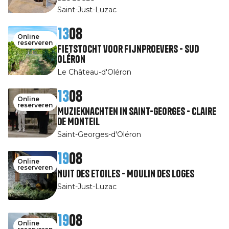
Saint-Just-Luzac
13
08
Online
reserveren
Fietstocht voor fijnproevers - Sud
Oléron
Le Château-d'Oléron
13
08
Online
reserveren
Muzieknachten in Saint-Georges - Claire
de Monteil
Saint-Georges-d'Oléron
19
08
Online
reserveren
Nuit des Etoiles - Moulin des Loges
Saint-Just-Luzac
19
08
Online