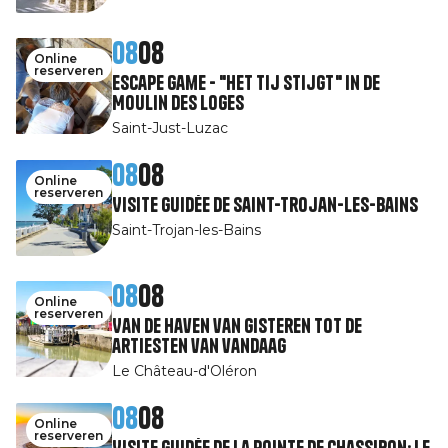
08
08
Online
reserveren
Escape Game - "Het tij stijgt" in de
Moulin des Loges
Saint-Just-Luzac
08
08
Online
reserveren
Visite guidée de Saint-Trojan-les-Bains
Saint-Trojan-les-Bains
08
08
Online
reserveren
Van de haven van gisteren tot de
artiesten van vandaag
Le Château-d'Oléron
08
08
Online
reserveren
Visite guidée de la pointe de Chassiron: le