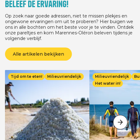
Beleef de ervaring!
03/07/2026 voor elk ver
minste 3 nachten, afha
verblijfsdatum, tussen
Op zoek naar goede adressen, niet te missen plekjes en
13/09/2026.
ongewone ervaringen om uit te proberen? Hier buigen we
ons in alle bochten om het beste voor je te vinden. Ontdek
onze pareltjes en kom Marennes-Oléron beleven tijdens je
volgende verblijf.
Alle artikelen bekijken
Afbeelding
Afbeelding
Tijd om te eten!
Milieuvriendelijk
Milieuvriendelijk
Bu
Het water in!