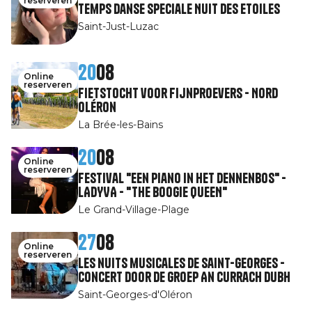
reserveren
Temps Danse speciale Nuit des Etoiles
Saint-Just-Luzac
20
08
Online
reserveren
Fietstocht voor fijnproevers - Nord
Oléron
La Brée-les-Bains
20
08
Online
reserveren
Festival "Een piano in het dennenbos" -
LADYVA - "THE BOOGIE QUEEN"
Le Grand-Village-Plage
27
08
Online
reserveren
Les nuits musicales de Saint-Georges -
Concert door de groep An Currach Dubh
Saint-Georges-d'Oléron