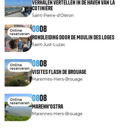
Verhalen vertellen in de haven van La
Cotinière
Saint-Pierre-d'Oléron
08
08
Online
reserveren
Rondleiding door de Moulin des Loges
Saint-Just-Luzac
08
08
Online
reserveren
Visites Flash de Brouage
Marennes-Hiers-Brouage
08
08
Online
reserveren
Marenn'Ostra
Marennes-Hiers-Brouage