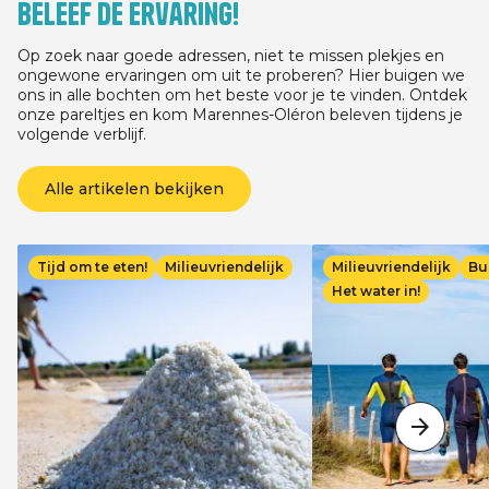
Beleef de ervaring!
03/07/2026 voor elk ver
minste 3 nachten, afha
verblijfsdatum, tussen
Op zoek naar goede adressen, niet te missen plekjes en
13/09/2026.
ongewone ervaringen om uit te proberen? Hier buigen we
ons in alle bochten om het beste voor je te vinden. Ontdek
onze pareltjes en kom Marennes-Oléron beleven tijdens je
volgende verblijf.
Alle artikelen bekijken
Afbeelding
Afbeelding
Tijd om te eten!
Milieuvriendelijk
Milieuvriendelijk
Bu
Het water in!