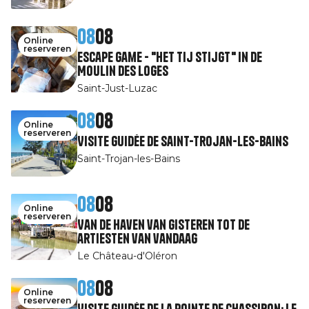
08
08
Online
reserveren
Escape Game - "Het tij stijgt" in de
Moulin des Loges
Saint-Just-Luzac
08
08
Online
reserveren
Visite guidée de Saint-Trojan-les-Bains
Saint-Trojan-les-Bains
08
08
Online
reserveren
Van de haven van gisteren tot de
artiesten van vandaag
Le Château-d'Oléron
08
08
Online
reserveren
Visite guidée de la pointe de Chassiron: le