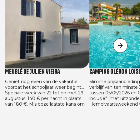
Meublé de Julien Vieira
Camping Oléron Lois
Geniet nog even van de vakantie
Slimme prijsaanbieding
voordat het schooljaar weer begint...
verblijf van ten minste
Speciale week van 22 tot en met 29
tussen 05/05/2026 en 
augustus: 140 € per nacht in plaats
inclusief (met uitzonde
van 180 €. Mis deze laatste kans om
Hemelvaartsweekend v
van de zon te genieten tegen de
en met 16/05 en het P
beste prijs niet! En we gaan verder
van 22/05 tot en met 2
met de aanbieding voor het nieuwe
29/08/2026 en 13/09/20
schooljaar: 125 € per nacht bij een
huuraccommodaties. A
reservering van minimaal 4 nachten.
geldig voor alle vaste
gemaakt tussen 05/05