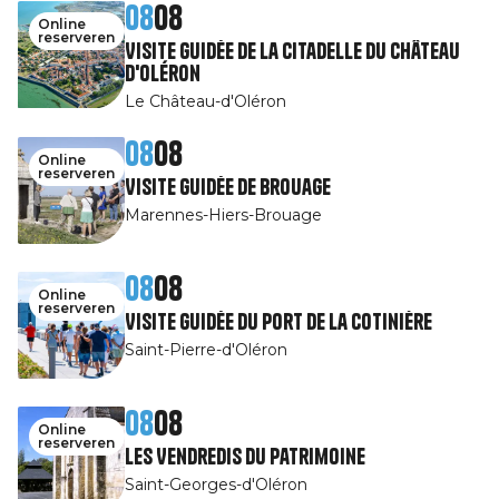
08
08
Online
reserveren
Visite guidée de la Citadelle du Château
d'Oléron
Le Château-d'Oléron
08
08
Online
reserveren
Visite guidée de Brouage
Marennes-Hiers-Brouage
08
08
Online
reserveren
Visite guidée du port de la Cotinière
Saint-Pierre-d'Oléron
08
08
Online
reserveren
Les Vendredis du patrimoine
Saint-Georges-d'Oléron