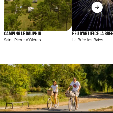
Camping Le Dauphin
Feu d'artifice La Brée
Saint-Pierre-d'Oléron
La Brée-les-Bains
Afbeelding