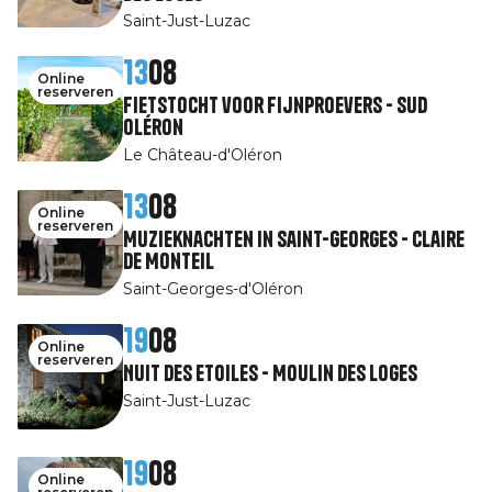
Saint-Just-Luzac
13
08
Online
reserveren
Fietstocht voor fijnproevers - Sud
Oléron
Le Château-d'Oléron
13
08
Online
reserveren
Muzieknachten in Saint-Georges - Claire
de Monteil
Saint-Georges-d'Oléron
19
08
Online
reserveren
Nuit des Etoiles - Moulin des Loges
Saint-Just-Luzac
19
08
Online