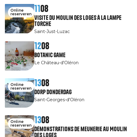
11
08
Online
reserveren
Visite du Moulin des Loges à la Lampe
Torche
Saint-Just-Luzac
12
08
Botanic game
Le Château-d'Oléron
13
08
Online
reserveren
Dorp Donderdag
Saint-Georges-d'Oléron
13
08
Online
reserveren
Démonstrations de meunerie au Moulin
des Loges