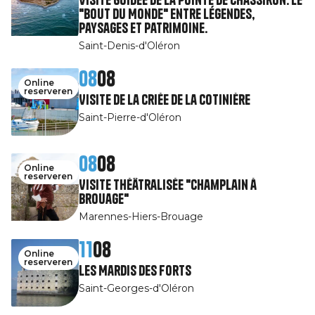
"Bout du Monde" entre légendes,
paysages et patrimoine.
Saint-Denis-d'Oléron
08
08
Online
reserveren
Visite de la Criée de la Cotinière
Saint-Pierre-d'Oléron
08
08
Online
reserveren
Visite théâtralisée "Champlain à
Brouage"
Marennes-Hiers-Brouage
11
08
Online
reserveren
Les Mardis des Forts
Saint-Georges-d'Oléron