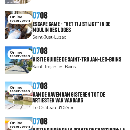
07
08
Online
reserveren
Escape Game - "Het tij stijgt" in de
Moulin des Loges
Saint-Just-Luzac
07
08
Online
reserveren
Visite guidée de Saint-Trojan-les-Bains
Saint-Trojan-les-Bains
07
08
Online
reserveren
Van de haven van gisteren tot de
artiesten van vandaag
Le Château-d'Oléron
07
08
Online
reserveren
Visite guidée de la pointe de Chassiron: le