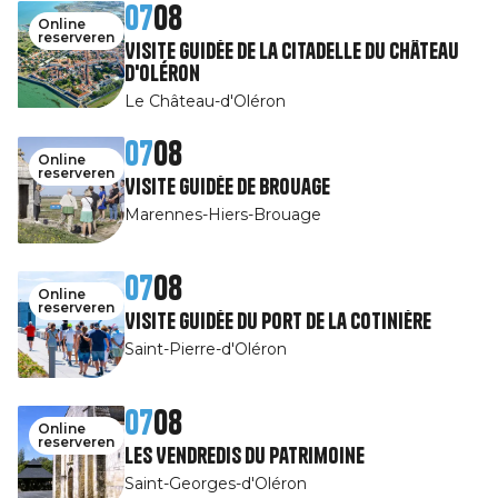
07
08
Online
reserveren
Visite guidée de la Citadelle du Château
d'Oléron
Le Château-d'Oléron
07
08
Online
reserveren
Visite guidée de Brouage
Marennes-Hiers-Brouage
07
08
Online
reserveren
Visite guidée du port de la Cotinière
Saint-Pierre-d'Oléron
07
08
Online
reserveren
Les Vendredis du patrimoine
Saint-Georges-d'Oléron