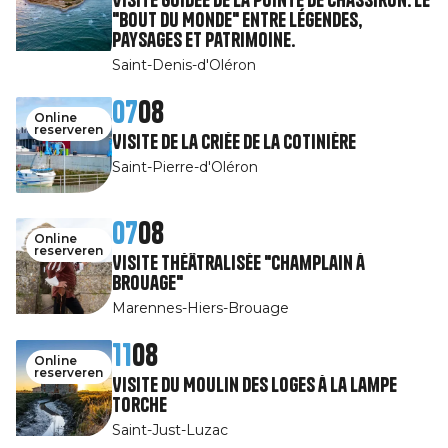
"Bout du Monde" entre légendes,
paysages et patrimoine.
Saint-Denis-d'Oléron
07
08
Online
reserveren
Visite de la Criée de la Cotinière
Saint-Pierre-d'Oléron
07
08
Online
reserveren
Visite théâtralisée "Champlain à
Brouage"
Marennes-Hiers-Brouage
11
08
Online
reserveren
Visite du Moulin des Loges à la Lampe
Torche
Saint-Just-Luzac