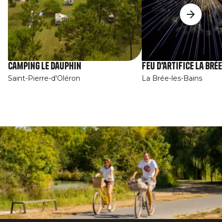
Camping Le Dauphin
Feu d'artifice La Brée
Saint-Pierre-d'Oléron
La Brée-les-Bains
Afbeelding