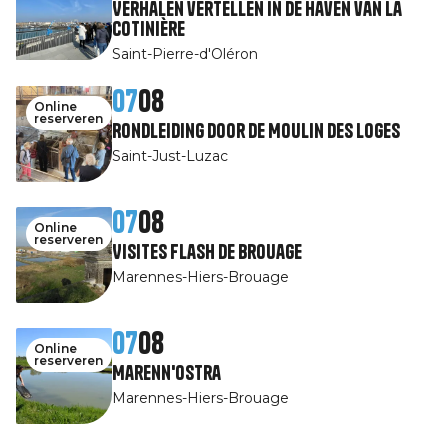
Verhalen vertellen in de haven van La
Cotinière
Saint-Pierre-d'Oléron
07
08
Online
reserveren
Rondleiding door de Moulin des Loges
Saint-Just-Luzac
07
08
Online
reserveren
Visites Flash de Brouage
Marennes-Hiers-Brouage
07
08
Online
reserveren
Marenn'Ostra
Marennes-Hiers-Brouage