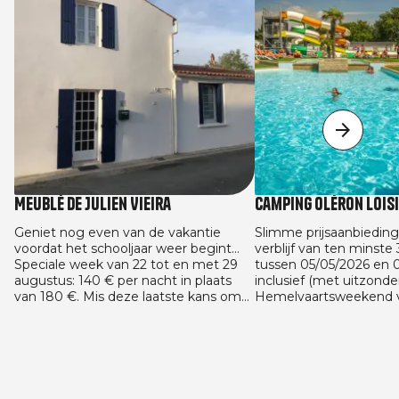
Meublé de Julien Vieira
Camping Oléron Lois
Geniet nog even van de vakantie
Slimme prijsaanbieding
voordat het schooljaar weer begint...
verblijf van ten minste
Speciale week van 22 tot en met 29
tussen 05/05/2026 en 
augustus: 140 € per nacht in plaats
inclusief (met uitzonde
van 180 €. Mis deze laatste kans om
Hemelvaartsweekend v
van de zon te genieten tegen de
en met 16/05 en het P
beste prijs niet! En we gaan verder
van 22/05 tot en met 2
met de aanbieding voor het nieuwe
29/08/2026 en 13/09/20
schooljaar: 125 € per nacht bij een
huuraccommodaties. A
reservering van minimaal 4 nachten.
geldig voor alle vaste
gemaakt tussen 05/05