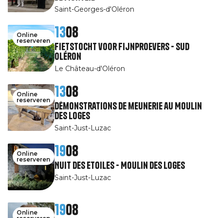
Saint-Georges-d'Oléron
13
08
Online
reserveren
Fietstocht voor fijnproevers - Sud
Oléron
Le Château-d'Oléron
13
08
Online
reserveren
Démonstrations de meunerie au Moulin
des Loges
Saint-Just-Luzac
19
08
Online
reserveren
Nuit des Etoiles - Moulin des Loges
Saint-Just-Luzac
19
08
Online