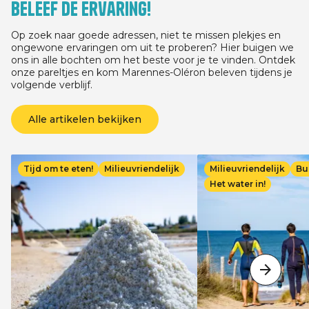
Beleef de ervaring!
03/07/2026 voor elk ver
minste 3 nachten, afha
verblijfsdatum, tussen
Op zoek naar goede adressen, niet te missen plekjes en
13/09/2026.
ongewone ervaringen om uit te proberen? Hier buigen we
ons in alle bochten om het beste voor je te vinden. Ontdek
onze pareltjes en kom Marennes-Oléron beleven tijdens je
volgende verblijf.
Alle artikelen bekijken
Afbeelding
Afbeelding
Tijd om te eten!
Milieuvriendelijk
Milieuvriendelijk
Bu
Het water in!