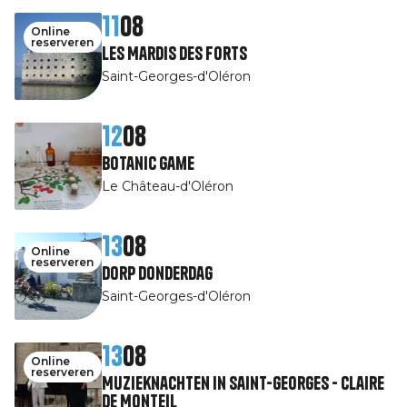
11
08
Online
reserveren
Les Mardis des Forts
Saint-Georges-d'Oléron
12
08
Botanic game
Le Château-d'Oléron
13
08
Online
reserveren
Dorp Donderdag
Saint-Georges-d'Oléron
13
08
Online
reserveren
Muzieknachten in Saint-Georges - Claire
de Monteil