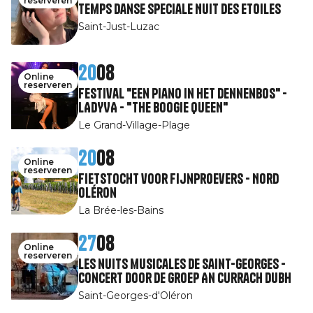
reserveren
Temps Danse speciale Nuit des Etoiles
Saint-Just-Luzac
20
08
Online
reserveren
Festival "Een piano in het dennenbos" -
LADYVA - "THE BOOGIE QUEEN"
Le Grand-Village-Plage
20
08
Online
reserveren
Fietstocht voor fijnproevers - Nord
Oléron
La Brée-les-Bains
27
08
Online
reserveren
Les nuits musicales de Saint-Georges -
Concert door de groep An Currach Dubh
Saint-Georges-d'Oléron