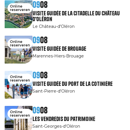
09
08
Online
reserveren
Visite guidée de la Citadelle du Château
d'Oléron
Le Château-d'Oléron
09
08
Online
reserveren
Visite guidée de Brouage
Marennes-Hiers-Brouage
09
08
Online
reserveren
Visite guidée du port de la Cotinière
Saint-Pierre-d'Oléron
09
08
Online
reserveren
Les Vendredis du patrimoine
Saint-Georges-d'Oléron