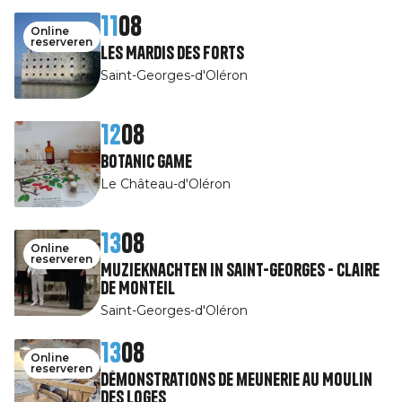
11
08
Online
reserveren
Les Mardis des Forts
Saint-Georges-d'Oléron
12
08
Botanic game
Le Château-d'Oléron
13
08
Online
reserveren
Muzieknachten in Saint-Georges - Claire
de Monteil
Saint-Georges-d'Oléron
13
08
Online
reserveren
Démonstrations de meunerie au Moulin
des Loges