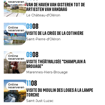
reserveren
Van de haven van gisteren tot de
artiesten van vandaag
Le Château-d'Oléron
09
08
Online
reserveren
Visite de la Criée de la Cotinière
Saint-Pierre-d'Oléron
09
08
Online
reserveren
Visite théâtralisée "Champlain à
Brouage"
Marennes-Hiers-Brouage
11
08
Online
reserveren
Visite du Moulin des Loges à la Lampe
Torche
Saint-Just-Luzac