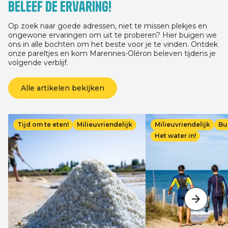
Beleef de ervaring!
03/07/2026 voor elk verblijf van ten
minste 3 nachten, afhankelijk van de
verblijfsdatum, tussen 05/05/2026 en
Op zoek naar goede adressen, niet te missen plekjes en
13/09/2026.
ongewone ervaringen om uit te proberen? Hier buigen we
ons in alle bochten om het beste voor je te vinden. Ontdek
onze pareltjes en kom Marennes-Oléron beleven tijdens je
volgende verblijf.
Alle artikelen bekijken
Afbeelding
Afbeelding
Tijd om te eten!
Milieuvriendelijk
Milieuvriendelijk
Bu
Het water in!