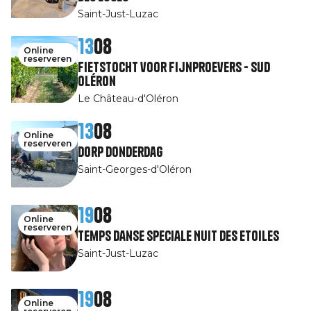
Saint-Just-Luzac
13
08
Online
reserveren
Fietstocht voor fijnproevers - Sud
Oléron
Le Château-d'Oléron
13
08
Online
reserveren
Dorp Donderdag
Saint-Georges-d'Oléron
19
08
Online
reserveren
Temps Danse speciale Nuit des Etoiles
Saint-Just-Luzac
19
08
Online