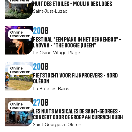
reserveren
Nuit des Etoiles - Moulin des Loges
Saint-Just-Luzac
20
08
Online
reserveren
Festival "Een piano in het dennenbos" -
LADYVA - "THE BOOGIE QUEEN"
Le Grand-Village-Plage
20
08
Online
reserveren
Fietstocht voor fijnproevers - Nord
Oléron
La Brée-les-Bains
27
08
Online
reserveren
Les nuits musicales de Saint-Georges -
Concert door de groep An Currach Dubh
Saint-Georges-d'Oléron