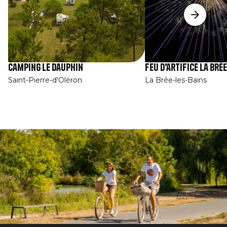
Camping Le Dauphin
Feu d'artifice La Brée
Saint-Pierre-d'Oléron
La Brée-les-Bains
Afbeelding