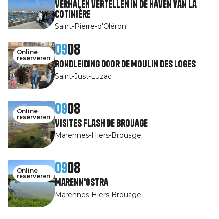
Verhalen vertellen in de haven van La
Cotinière
Saint-Pierre-d'Oléron
09
08
Online
reserveren
Rondleiding door de Moulin des Loges
Saint-Just-Luzac
09
08
Online
reserveren
Visites Flash de Brouage
Marennes-Hiers-Brouage
09
08
Online
reserveren
Marenn'Ostra
Marennes-Hiers-Brouage