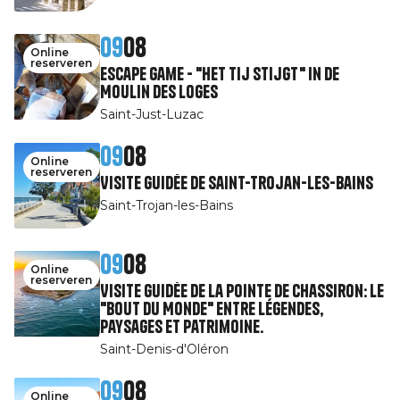
09
08
Online
reserveren
Escape Game - "Het tij stijgt" in de
Moulin des Loges
Saint-Just-Luzac
09
08
Online
reserveren
Visite guidée de Saint-Trojan-les-Bains
Saint-Trojan-les-Bains
09
08
Online
reserveren
Visite guidée de la pointe de Chassiron: le
"Bout du Monde" entre légendes,
paysages et patrimoine.
Saint-Denis-d'Oléron
09
08
Online