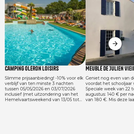
Camping Oléron Loisirs
Meublé de Julien Viei
Slimme prijsaanbieding! -10% voor elk
Geniet nog even van d
verblijf van ten minste 3 nachten
voordat het schooljaar 
tussen 05/05/2026 en 03/07/2026
Speciale week van 22 
inclusief (met uitzondering van het
augustus: 140 € per nac
Hemelvaartsweekend van 13/05 tot
van 180 €. Mis deze la
en met 16/05 en het Pinksterweekend
van de zon te geniete
van 22/05 tot en met 24/05) en tussen
beste prijs niet! En we
29/08/2026 en 13/09/2026 op alle
met de aanbieding voo
huuraccommodaties. Aanbieding
schooljaar: 125 € per na
geldig voor alle vaste boekingen
reservering van minima
gemaakt tussen 05/05/2026 en