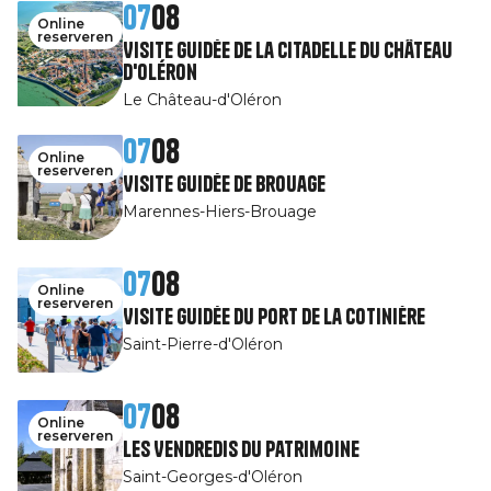
07
08
Online
reserveren
Visite guidée de la Citadelle du Château
d'Oléron
Le Château-d'Oléron
07
08
Online
reserveren
Visite guidée de Brouage
Marennes-Hiers-Brouage
07
08
Online
reserveren
Visite guidée du port de la Cotinière
Saint-Pierre-d'Oléron
07
08
Online
reserveren
Les Vendredis du patrimoine
Saint-Georges-d'Oléron