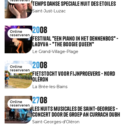
reserveren
Temps Danse speciale Nuit des Etoiles
Saint-Just-Luzac
20
08
Online
reserveren
Festival "Een piano in het dennenbos" -
LADYVA - "THE BOOGIE QUEEN"
Le Grand-Village-Plage
20
08
Online
reserveren
Fietstocht voor fijnproevers - Nord
Oléron
La Brée-les-Bains
27
08
Online
reserveren
Les nuits musicales de Saint-Georges -
Concert door de groep An Currach Dubh
Saint-Georges-d'Oléron