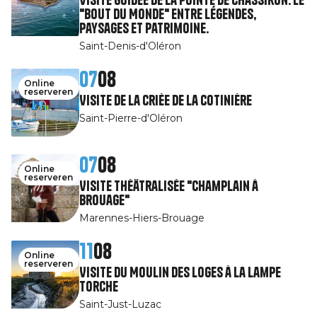
"Bout du Monde" entre légendes,
paysages et patrimoine.
Saint-Denis-d'Oléron
07
08
Online
reserveren
Visite de la Criée de la Cotinière
Saint-Pierre-d'Oléron
07
08
Online
reserveren
Visite théâtralisée "Champlain à
Brouage"
Marennes-Hiers-Brouage
11
08
Online
reserveren
Visite du Moulin des Loges à la Lampe
Torche
Saint-Just-Luzac