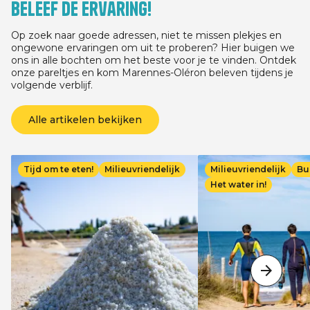
Beleef de ervaring!
03/07/2026 voor elk ver
minste 3 nachten, afha
verblijfsdatum, tussen
Op zoek naar goede adressen, niet te missen plekjes en
13/09/2026.
ongewone ervaringen om uit te proberen? Hier buigen we
ons in alle bochten om het beste voor je te vinden. Ontdek
onze pareltjes en kom Marennes-Oléron beleven tijdens je
volgende verblijf.
Alle artikelen bekijken
Afbeelding
Afbeelding
Tijd om te eten!
Milieuvriendelijk
Milieuvriendelijk
Bu
Het water in!