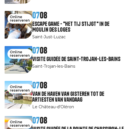
07
08
Online
reserveren
Escape Game - "Het tij stijgt" in de
Moulin des Loges
Saint-Just-Luzac
07
08
Online
reserveren
Visite guidée de Saint-Trojan-les-Bains
Saint-Trojan-les-Bains
07
08
Online
reserveren
Van de haven van gisteren tot de
artiesten van vandaag
Le Château-d'Oléron
07
08
Online
reserveren
Visite guidée de la pointe de Chassiron: le