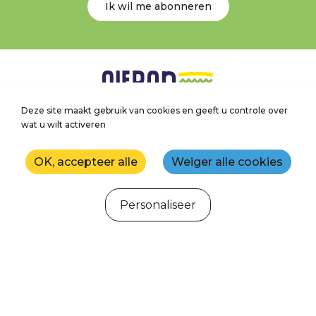
Ik wil me abonneren
Deze site maakt gebruik van cookies en geeft u controle over
wat u wilt activeren
Volg ons!
Île d'Oléron
Bassin de Marennes
OK, accepteer alle
Weiger alle cookies
Personaliseer
Webcams
Weer
Getijden
Agenda