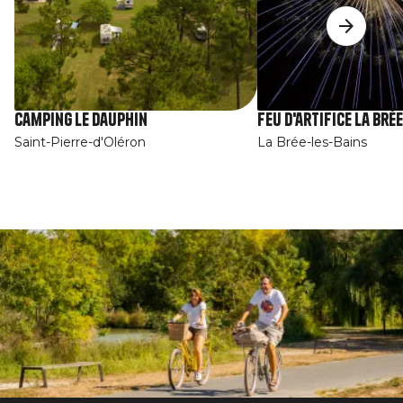
Camping Le Dauphin
Feu d'artifice La Brée
Saint-Pierre-d'Oléron
La Brée-les-Bains
Afbeelding