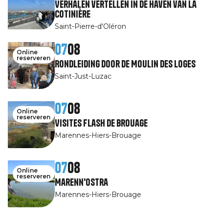
Verhalen vertellen in de haven van La
Cotinière
Saint-Pierre-d'Oléron
07
08
Online
reserveren
Rondleiding door de Moulin des Loges
Saint-Just-Luzac
07
08
Online
reserveren
Visites Flash de Brouage
Marennes-Hiers-Brouage
07
08
Online
reserveren
Marenn'Ostra
Marennes-Hiers-Brouage