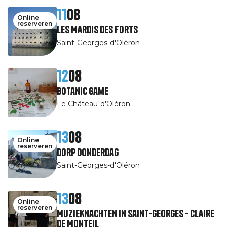
11
08
Online
reserveren
Les Mardis des Forts
Saint-Georges-d'Oléron
12
08
Botanic game
Le Château-d'Oléron
13
08
Online
reserveren
Dorp Donderdag
Saint-Georges-d'Oléron
13
08
Online
reserveren
Muzieknachten in Saint-Georges - Claire
de Monteil