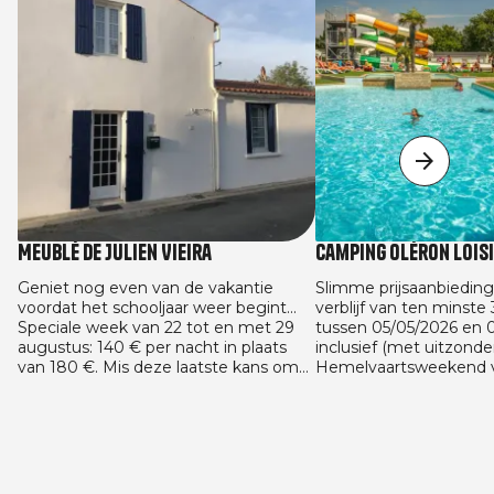
Meublé de Julien Vieira
Camping Oléron Lois
Geniet nog even van de vakantie
Slimme prijsaanbieding
voordat het schooljaar weer begint...
verblijf van ten minste
Speciale week van 22 tot en met 29
tussen 05/05/2026 en 
augustus: 140 € per nacht in plaats
inclusief (met uitzonde
van 180 €. Mis deze laatste kans om
Hemelvaartsweekend v
van de zon te genieten tegen de
en met 16/05 en het P
beste prijs niet! En we gaan verder
van 22/05 tot en met 2
met de aanbieding voor het nieuwe
29/08/2026 en 13/09/20
schooljaar: 125 € per nacht bij een
huuraccommodaties. A
reservering van minimaal 4 nachten.
geldig voor alle vaste
gemaakt tussen 05/05