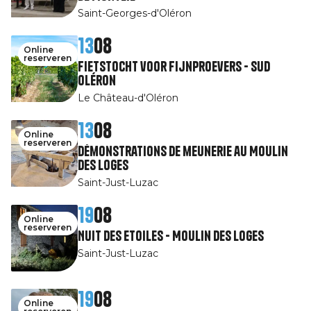
Saint-Georges-d'Oléron
13
08
Online
reserveren
Fietstocht voor fijnproevers - Sud
Oléron
Le Château-d'Oléron
13
08
Online
reserveren
Démonstrations de meunerie au Moulin
des Loges
Saint-Just-Luzac
19
08
Online
reserveren
Nuit des Etoiles - Moulin des Loges
Saint-Just-Luzac
19
08
Online