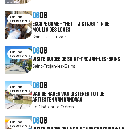
06
08
Online
reserveren
Escape Game - "Het tij stijgt" in de
Moulin des Loges
Saint-Just-Luzac
06
08
Online
reserveren
Visite guidée de Saint-Trojan-les-Bains
Saint-Trojan-les-Bains
06
08
Online
reserveren
Van de haven van gisteren tot de
artiesten van vandaag
Le Château-d'Oléron
06
08
Online
reserveren
Visite guidée de la pointe de Chassiron: le