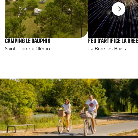
Camping Le Dauphin
Feu d'artifice La Brée
Saint-Pierre-d'Oléron
La Brée-les-Bains
Afbeelding