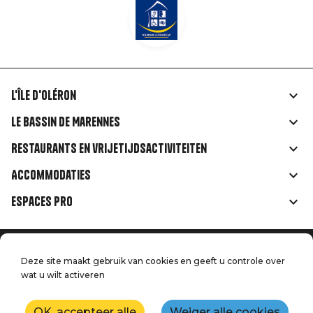
L'île d'Oléron
Liens
Le Bassin de Marennes
rubriques
Restaurants en vrijetijdsactiviteiten
Accommodaties
Espaces Pro
Home
Menu
Deze site maakt gebruik van cookies en geeft u controle over
Juridische informatie
Druk op
wat u wilt activeren
Pied
Handtoerisme
Onze kwaliteitsbeloften
Neem contact met ons op
OK, accepteer alle
Weiger alle cookies