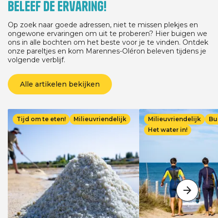
Beleef de ervaring!
03/07/2026 voor elk ver
minste 3 nachten, afha
verblijfsdatum, tussen
Op zoek naar goede adressen, niet te missen plekjes en
13/09/2026.
ongewone ervaringen om uit te proberen? Hier buigen we
ons in alle bochten om het beste voor je te vinden. Ontdek
onze pareltjes en kom Marennes-Oléron beleven tijdens je
volgende verblijf.
Alle artikelen bekijken
Afbeelding
Afbeelding
Tijd om te eten!
Milieuvriendelijk
Milieuvriendelijk
Bu
Het water in!