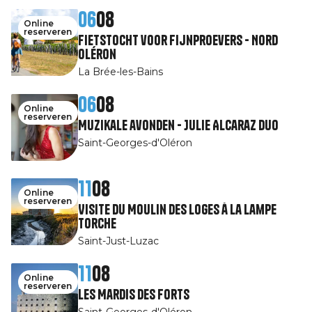
06
08
Online
reserveren
Fietstocht voor fijnproevers - Nord
Oléron
La Brée-les-Bains
06
08
Online
reserveren
Muzikale avonden - Julie Alcaraz Duo
Saint-Georges-d'Oléron
11
08
Online
reserveren
Visite du Moulin des Loges à la Lampe
Torche
Saint-Just-Luzac
11
08
Online
reserveren
Les Mardis des Forts
Saint-Georges-d'Oléron