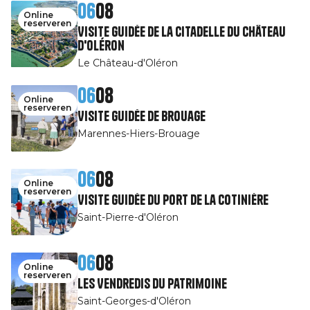
06
08
Online
reserveren
Visite guidée de la Citadelle du Château
d'Oléron
Le Château-d'Oléron
06
08
Online
reserveren
Visite guidée de Brouage
Marennes-Hiers-Brouage
06
08
Online
reserveren
Visite guidée du port de la Cotinière
Saint-Pierre-d'Oléron
06
08
Online
reserveren
Les Vendredis du patrimoine
Saint-Georges-d'Oléron