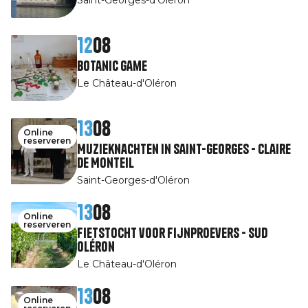
12
08
Botanic game
Le Château-d'Oléron
13
08
Online
reserveren
Muzieknachten in Saint-Georges - Claire
de Monteil
Saint-Georges-d'Oléron
13
08
Online
reserveren
Fietstocht voor fijnproevers - Sud
Oléron
Le Château-d'Oléron
13
08
Online