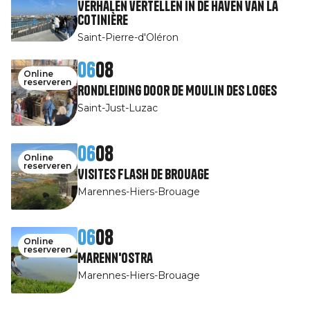
Verhalen vertellen in de haven van La
Cotinière
Saint-Pierre-d'Oléron
06
08
Online
reserveren
Rondleiding door de Moulin des Loges
Saint-Just-Luzac
06
08
Online
reserveren
Visites Flash de Brouage
Marennes-Hiers-Brouage
06
08
Online
reserveren
Marenn'Ostra
Marennes-Hiers-Brouage