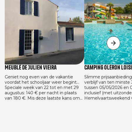
Meublé de Julien Vieira
Camping Oléron Lois
Geniet nog even van de vakantie
Slimme prijsaanbieding
voordat het schooljaar weer begint...
verblijf van ten minste
Speciale week van 22 tot en met 29
tussen 05/05/2026 en 
augustus: 140 € per nacht in plaats
inclusief (met uitzonde
van 180 €. Mis deze laatste kans om
Hemelvaartsweekend v
van de zon te genieten tegen de
en met 16/05 en het P
beste prijs niet! En we gaan verder
van 22/05 tot en met 2
met de aanbieding voor het nieuwe
29/08/2026 en 13/09/20
schooljaar: 125 € per nacht bij een
huuraccommodaties. A
reservering van minimaal 4 nachten.
geldig voor alle vaste
gemaakt tussen 05/05