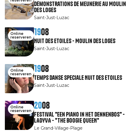
reserveren
Démonstrations de meunerie au Moulin
des Loges
Saint-Just-Luzac
19
08
Online
reserveren
Nuit des Etoiles - Moulin des Loges
Saint-Just-Luzac
19
08
Online
reserveren
Temps Danse speciale Nuit des Etoiles
Saint-Just-Luzac
20
08
Online
reserveren
Festival "Een piano in het dennenbos" -
LADYVA - "THE BOOGIE QUEEN"
Le Grand-Village-Plage