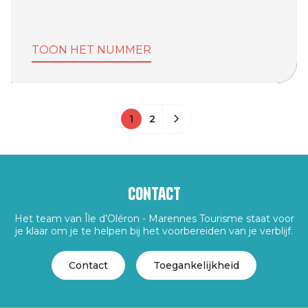
TOON HET NUMMER
1
2
Contact
Het team van Île d’Oléron - Marennes Tourisme staat voor
je klaar om je te helpen bij het voorbereiden van je verblijf.
Contact
Toegankelijkheid