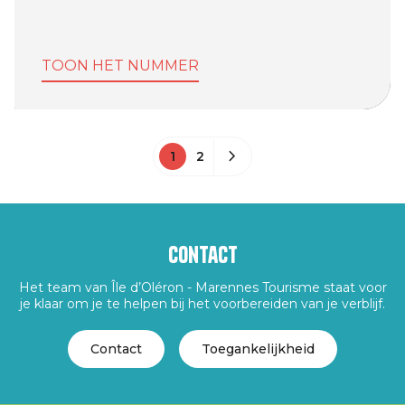
TOON HET NUMMER
1
2
Contact
Het team van Île d’Oléron - Marennes Tourisme staat voor
je klaar om je te helpen bij het voorbereiden van je verblijf.
Contact
Toegankelijkheid