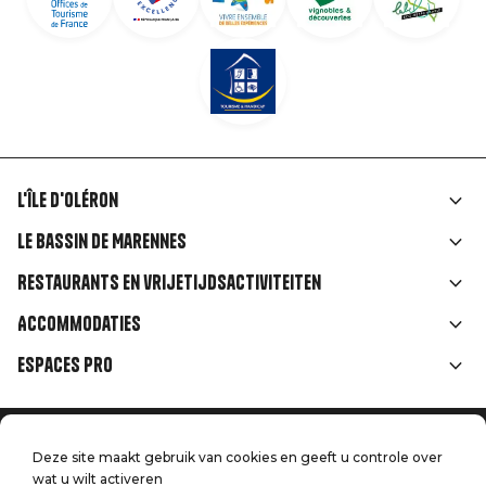
L'île d'Oléron
Liens
Le Bassin de Marennes
rubriques
Restaurants en vrijetijdsactiviteiten
Accommodaties
Espaces Pro
Home
Menu
Deze site maakt gebruik van cookies en geeft u controle over
Juridische informatie
Druk op
wat u wilt activeren