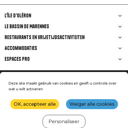
L'île d'Oléron
Liens
Le Bassin de Marennes
rubriques
Restaurants en vrijetijdsactiviteiten
Accommodaties
Espaces Pro
Home
Menu
Deze site maakt gebruik van cookies en geeft u controle over
Juridische informatie
wat u wilt activeren
Druk op
Pied
Handtoerisme
Onze kwaliteitsbeloften
Neem contact met ons op
de
OK, accepteer alle
Weiger alle cookies
Kaart
Productie: StudioJuillet
page
Personaliseer