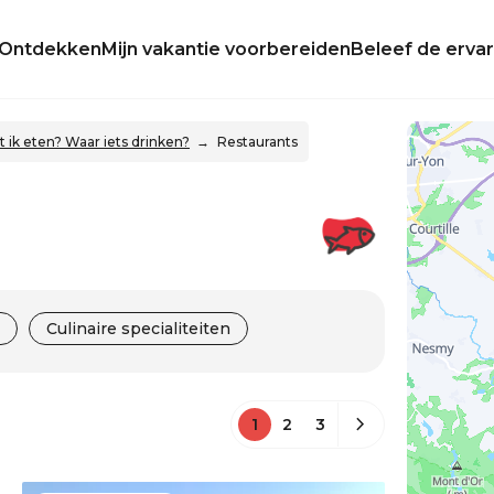
Ontdekken
Mijn vakantie voorbereiden
Beleef de ervar
ik eten? Waar iets drinken?
Restaurants
Culinaire specialiteiten
1
2
3