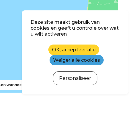
Deze site maakt gebruik van
cookies en geeft u controle over wat
u wilt activeren
OK, accepteer alle
Weiger alle cookies
Personaliseer
en wanneer ik de kaart verplaats
hrijven voor de nieuwsbrief