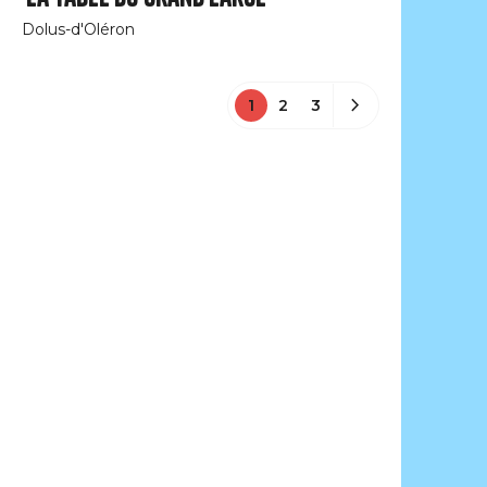
Dolus-d'Oléron
1
2
3