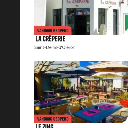
Vandaag geopend
La Crêperie
Saint-Denis-d'Oléron
Vandaag geopend
Le Zing