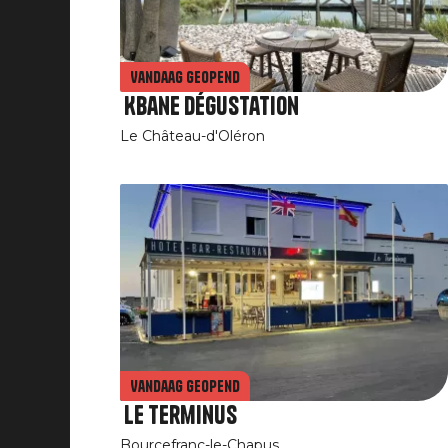
Vandaag geopend
Kbane dégustation
Le Château-d'Oléron
Vandaag geopend
Le Terminus
Bourcefranc-le-Chapus