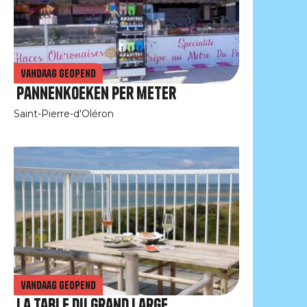
Vandaag geopend
Pannenkoeken per meter
Saint-Pierre-d'Oléron
Vandaag geopend
La Table du Grand Large