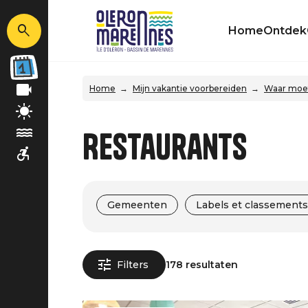
Home
Ontdek
Home
Mijn vakantie voorbereiden
Waar moet 
Restaurants
Gemeenten
Labels et classements
Filters
178 resultaten