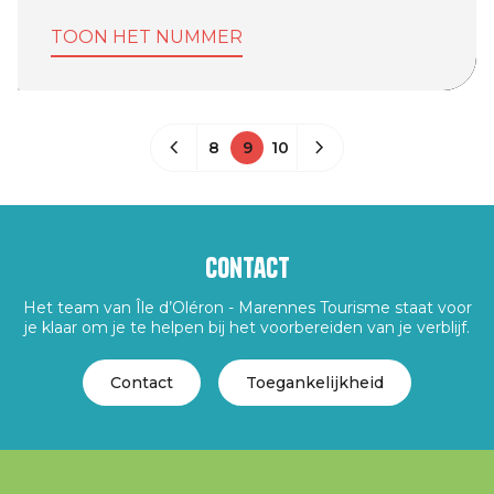
TOON HET NUMMER
8
9
10
Contact
Het team van Île d’Oléron - Marennes Tourisme staat voor
je klaar om je te helpen bij het voorbereiden van je verblijf.
Contact
Toegankelijkheid