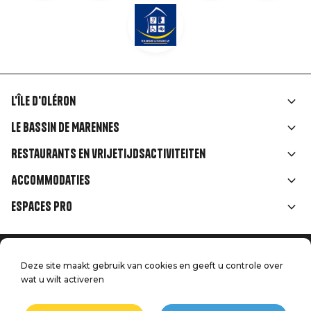
L'île d'Oléron
Liens
Le Bassin de Marennes
rubriques
Restaurants en vrijetijdsactiviteiten
Accommodaties
Espaces Pro
Home
Menu
Deze site maakt gebruik van cookies en geeft u controle over
Juridische informatie
Druk op
wat u wilt activeren
Pied
Handtoerisme
Onze kwaliteitsbeloften
Neem contact met ons op