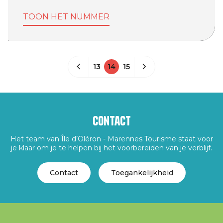
TOON HET NUMMER
13
14
15
Contact
Het team van Île d’Oléron - Marennes Tourisme staat voor
je klaar om je te helpen bij het voorbereiden van je verblijf.
Contact
Toegankelijkheid