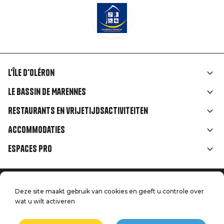
L'île d'Oléron
Liens
Le Bassin de Marennes
rubriques
Restaurants en vrijetijdsactiviteiten
Accommodaties
Espaces Pro
Home
Menu
Deze site maakt gebruik van cookies en geeft u controle over
Juridische informatie
Druk op
wat u wilt activeren
Pied
Handtoerisme
Onze kwaliteitsbeloften
Neem contact met ons op