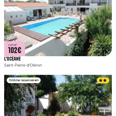
vanaf
102€
L'Océane
Saint-Pierre-d'Oléron
Online reserveren