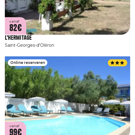
vanaf
82€
L'Hermitage
Saint-Georges-d'Oléron
Online reserveren
vanaf
99€