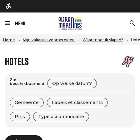
Menu
Home
Mijn vakantie voorbereiden
Waar moet ik slapen?
Hote
Hotels
Zie
Op welke datum?
beschikbaarheid
Gemeente
Labels et classements
Prijs
Type accommodatie