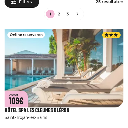
Filters
25 resultaten
1
2
3
Online reserveren
vanaf
109€
Hôtel SPA Les Cleunes Oléron
Saint-Trojan-les-Bains