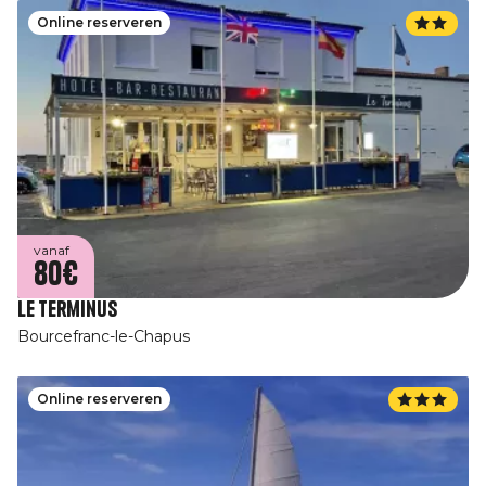
Online reserveren
vanaf
80€
Le Terminus
Bourcefranc-le-Chapus
Online reserveren