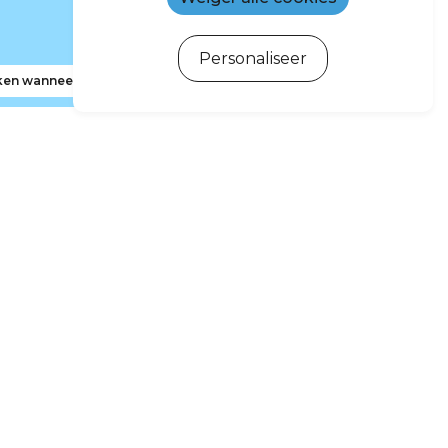
Personaliseer
en wanneer ik de kaart verplaats
hrijven voor de nieuwsbrief
r de nieuwsbrief van Île d’Oléron en het bekken van
erste nieuwtjes, tips en speciale aanbiedingen te
ontvangen.
Ik wil me abonneren