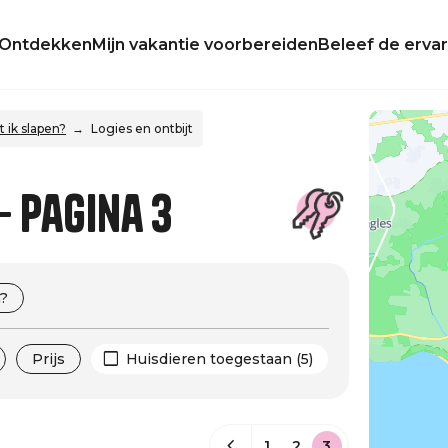
Ontdekken
Mijn vakantie voorbereiden
Beleef de ervar
 ik slapen?
Logies en ontbijt
- Pagina 3
?
Prijs
Huisdieren toegestaan (5)
1
2
3