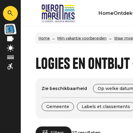
Home
Ontdek
Home
Mijn vakantie voorbereiden
Waar moet
Logies en ontbijt 
Zie beschikbaarheid
Op welke datum
Gemeente
Labels et classements
Filters
27 resultaten