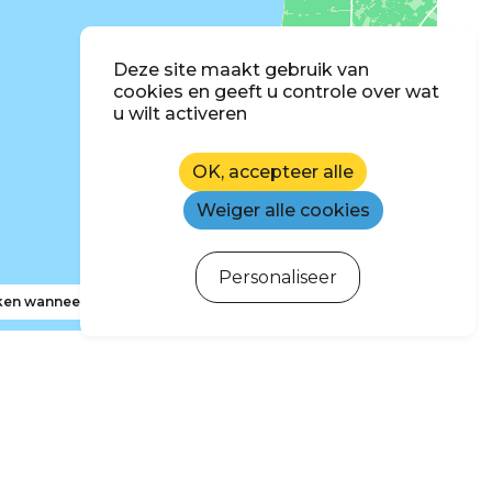
Deze site maakt gebruik van
cookies en geeft u controle over wat
u wilt activeren
OK, accepteer alle
Weiger alle cookies
Personaliseer
en wanneer ik de kaart verplaats
hrijven voor de nieuwsbrief