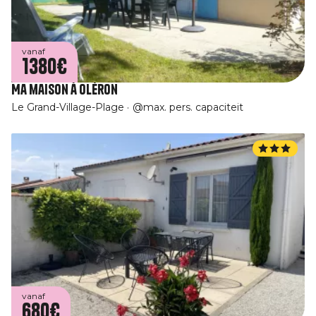
vanaf
1380€
Ma maison à Oléron
Le Grand-Village-Plage
@max. pers. capaciteit
vanaf
680€