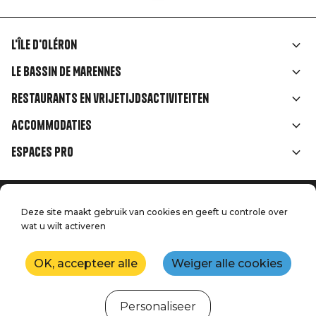
L'île d'Oléron
Liens
Le Bassin de Marennes
rubriques
Restaurants en vrijetijdsactiviteiten
Accommodaties
Espaces Pro
Home
Menu
Deze site maakt gebruik van cookies en geeft u controle over
Juridische informatie
Druk op
wat u wilt activeren
Pied
Handtoerisme
Onze kwaliteitsbeloften
Neem contact met ons op
de
OK, accepteer alle
Weiger alle cookies
Kaart
Productie: StudioJuillet
page
Personaliseer