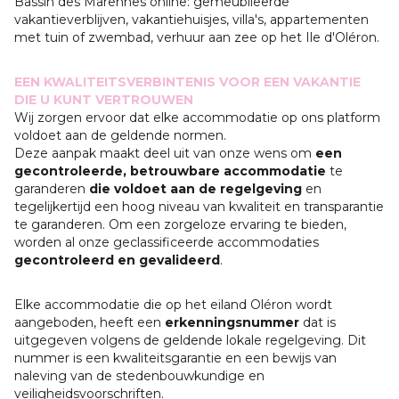
Bassin des Marennes online: gemeubileerde
vakantieverblijven, vakantiehuisjes, villa's, appartementen
met tuin of zwembad, verhuur aan zee op het Ile d'Oléron.
EEN KWALITEITSVERBINTENIS VOOR EEN VAKANTIE
DIE U KUNT VERTROUWEN
Wij zorgen ervoor dat elke accommodatie op ons platform
voldoet aan de geldende normen.
Deze aanpak maakt deel uit van onze wens om
een
gecontroleerde, betrouwbare accommodatie
te
garanderen
die voldoet aan de regelgeving
en
tegelijkertijd een hoog niveau van kwaliteit en transparantie
te garanderen. Om een zorgeloze ervaring te bieden,
worden al onze geclassificeerde accommodaties
gecontroleerd en gevalideerd
.
Elke accommodatie die op het eiland Oléron wordt
aangeboden, heeft een
erkenningsnummer
dat is
uitgegeven volgens de geldende lokale regelgeving. Dit
nummer is een kwaliteitsgarantie en een bewijs van
naleving van de stedenbouwkundige en
veiligheidsvoorschriften.