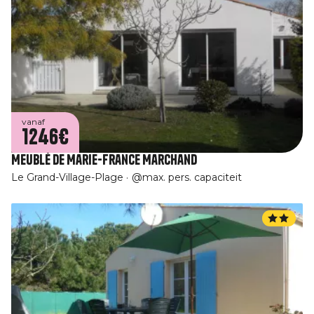
vanaf
1246€
Meublé de Marie-France Marchand
Le Grand-Village-Plage
@max. pers. capaciteit