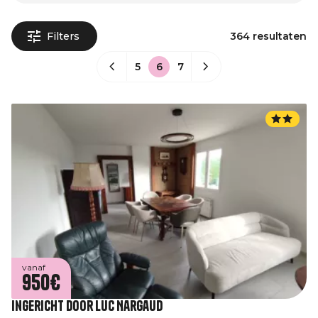
Filters
364 resultaten
5
6
7
vanaf
950€
Ingericht door Luc Nargaud