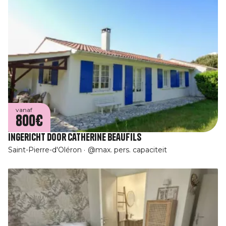
vanaf
800€
Ingericht door Catherine Beaufils
Saint-Pierre-d'Oléron
@max. pers. capaciteit