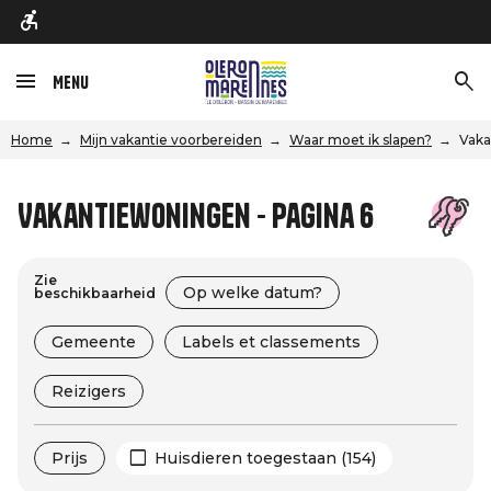
Menu
Home
Mijn vakantie voorbereiden
Waar moet ik slapen?
Vaka
Vakantiewoningen - Pagina 6
Zie
Op welke datum?
beschikbaarheid
Gemeente
Labels et classements
Reizigers
Prijs
Huisdieren toegestaan (154)