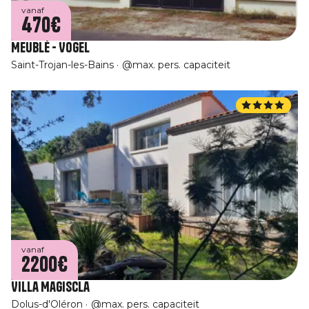
vanaf
470€
Meublé - Vogel
Saint-Trojan-les-Bains
@max. pers. capaciteit
vanaf
2200€
Villa Magiscla
Dolus-d'Oléron
@max. pers. capaciteit