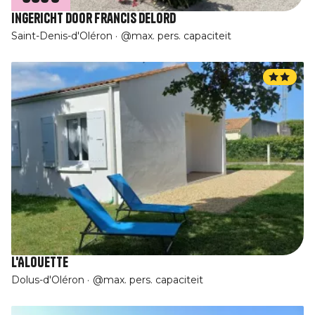
Ingericht door Francis Delord
Saint-Denis-d'Oléron
@max. pers. capaciteit
L'Alouette
Dolus-d'Oléron
@max. pers. capaciteit