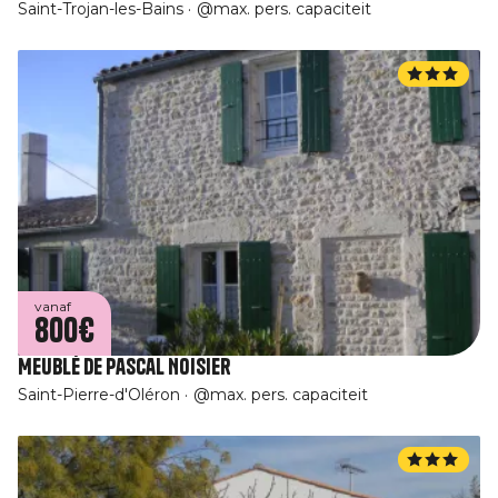
Saint-Trojan-les-Bains
@max. pers. capaciteit
vanaf
800€
Meublé de Pascal Noisier
Saint-Pierre-d'Oléron
@max. pers. capaciteit