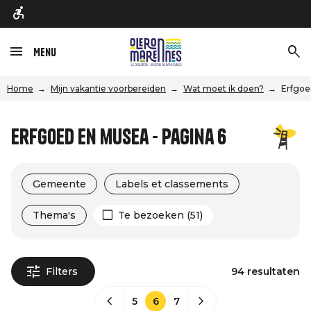
Menu
Home
Mijn vakantie voorbereiden
Wat moet ik doen?
Erfgoe
Erfgoed en musea - Pagina 6
Gemeente
Labels et classements
Thema's
Te bezoeken (51)
Filters
94 resultaten
5
6
7