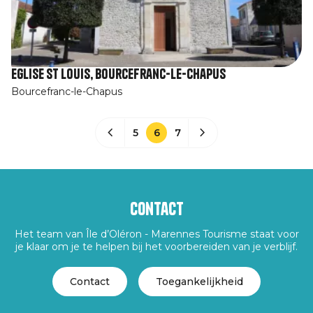
Eglise St Louis, Bourcefranc-le-Chapus
Bourcefranc-le-Chapus
5
6
7
Contact
Het team van Île d’Oléron - Marennes Tourisme staat voor
je klaar om je te helpen bij het voorbereiden van je verblijf.
Contact
Toegankelijkheid