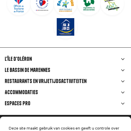
L'île d'Oléron
Liens
Le Bassin de Marennes
rubriques
Restaurants en vrijetijdsactiviteiten
Accommodaties
Espaces Pro
Home
Menu
Deze site maakt gebruik van cookies en geeft u controle over
Juridische informatie