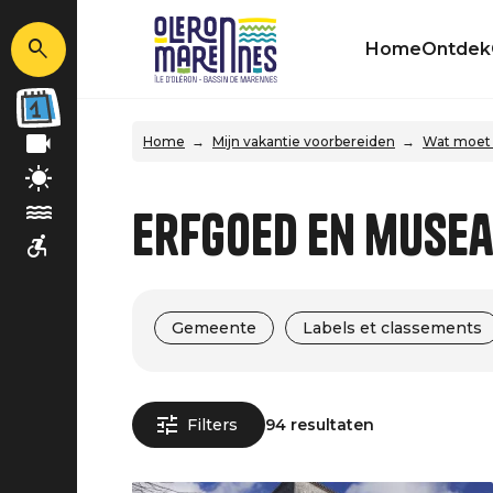
Home
Ontdek
Home
Mijn vakantie voorbereiden
Wat moet 
Erfgoed en musea 
Gemeente
Labels et classements
Filters
94 resultaten