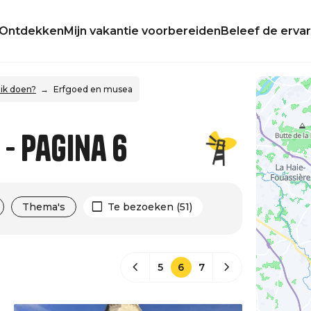
Ontdekken
Mijn vakantie voorbereiden
Beleef de ervar
ik doen?
Erfgoed en musea
- Pagina 6
Thema's
Te bezoeken (51)
5
6
7