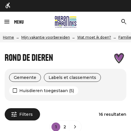
Menu
Home
Mijn vakantie voorbereiden
Wat moet ik doen?
Familie
Rond de dieren
Gemeente
Labels et classements
Huisdieren toegestaan (5)
Filters
16 resultaten
1
2