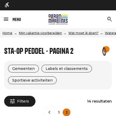
Menu
Home
Mijn vakantie voorbereiden
Wat moet ik doen?
Watera
Sta-op peddel - Pagina 2
Gemeenten
Labels et classements
Sportieve activiteiten
Filters
14 resultaten
1
2