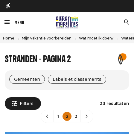
Menu
Home
Mijn vakantie voorbereiden
Wat moet ik doen?
Watera
Stranden - Pagina 2
Gemeenten
Labels et classements
Filters
33 resultaten
1
2
3