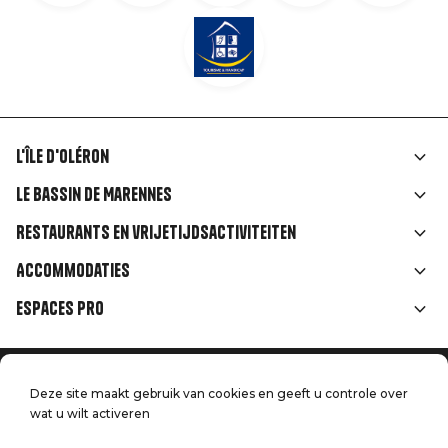
L'île d'Oléron
Liens
Le Bassin de Marennes
rubriques
Restaurants en vrijetijdsactiviteiten
Accommodaties
Espaces Pro
Home
Menu
Deze site maakt gebruik van cookies en geeft u controle over
Juridische informatie
Druk op
wat u wilt activeren
Pied
Handtoerisme
Onze kwaliteitsbeloften