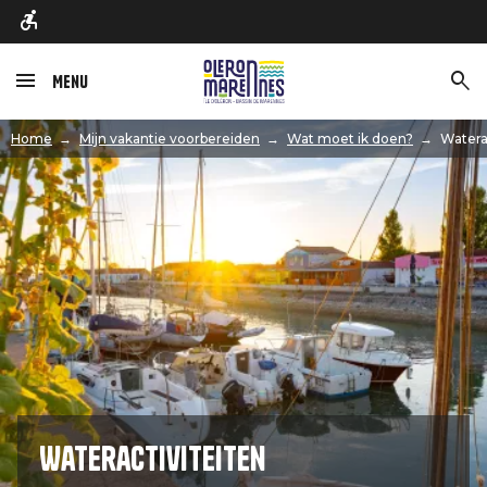
Menu
Afbeelding
Home
Mijn vakantie voorbereiden
Wat moet ik doen?
Watera
Wateractiviteiten