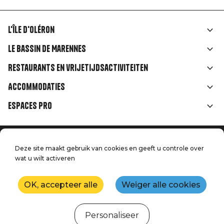
L'île d'Oléron
Liens
Le Bassin de Marennes
rubriques
Restaurants en vrijetijdsactiviteiten
Accommodaties
Espaces Pro
Home
Menu
Deze site maakt gebruik van cookies en geeft u controle over
Juridische informatie
Druk op
wat u wilt activeren
Pied
Handtoerisme
Onze kwaliteitsbeloften
Neem contact met ons op
de
OK, accepteer alle
Weiger alle cookies
Kaart
Productie: StudioJuillet
page
Personaliseer