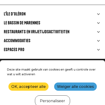
L'île d'Oléron
Liens
Le Bassin de Marennes
rubriques
Restaurants en vrijetijdsactiviteiten
Accommodaties
Espaces Pro
Home
Menu
Deze site maakt gebruik van cookies en geeft u controle over
Juridische informatie
Druk op
wat u wilt activeren
Pied
Handtoerisme
Onze kwaliteitsbeloften
Neem contact met ons op
de
OK, accepteer alle
Weiger alle cookies
Kaart
Productie: StudioJuillet
page
Personaliseer