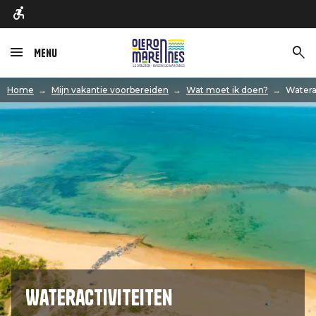
Menu
Afbeelding
Home
Mijn vakantie voorbereiden
Wat moet ik doen?
Watera
Wateractiviteiten