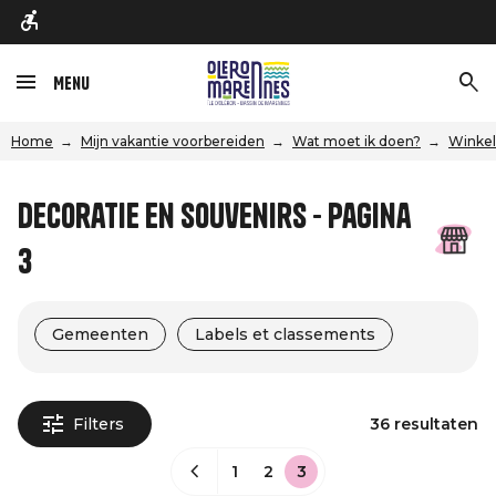
Menu
Home
Mijn vakantie voorbereiden
Wat moet ik doen?
Winkel
Decoratie en souvenirs - Pagina
3
Gemeenten
Labels et classements
Filters
36 resultaten
1
2
3