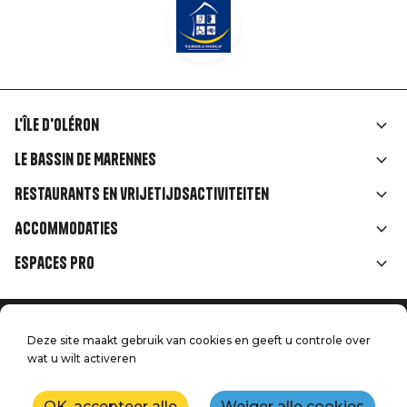
L'île d'Oléron
Liens
Le Bassin de Marennes
rubriques
Restaurants en vrijetijdsactiviteiten
Accommodaties
Espaces Pro
Home
Menu
Deze site maakt gebruik van cookies en geeft u controle over
Juridische informatie
Druk op
wat u wilt activeren
Pied
Handtoerisme
Onze kwaliteitsbeloften
Neem contact met ons op
OK, accepteer alle
Weiger alle cookies