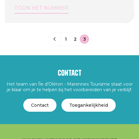
TOON HET NUMMER
1
2
3
Contact
Het team van Île d’Oléron - Marennes Tourisme staat voor
je klaar om je te helpen bij het voorbereiden van je verblijf.
Contact
Toegankelijkheid