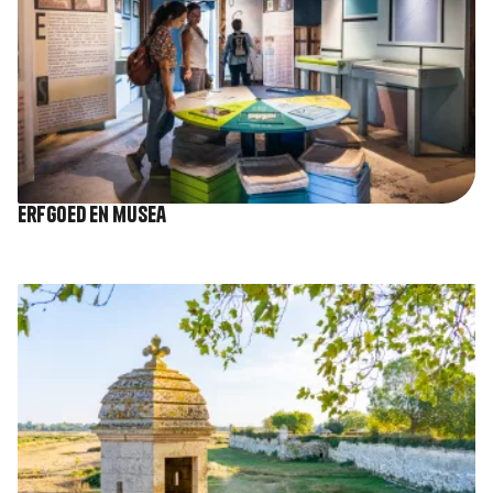
Erfgoed en musea
Afbeelding