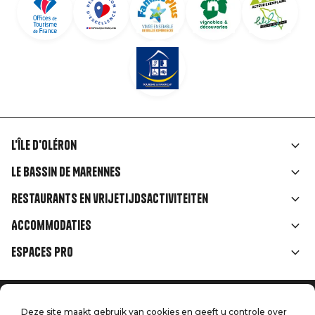
L'île d'Oléron
Liens
Le Bassin de Marennes
rubriques
Restaurants en vrijetijdsactiviteiten
Accommodaties
Espaces Pro
Home
Menu
Deze site maakt gebruik van cookies en geeft u controle over