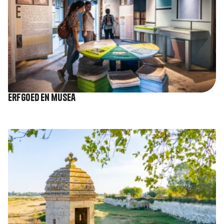
Erfgoed en musea
Afbeelding