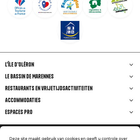
L'île d'Oléron
Liens
Le Bassin de Marennes
rubriques
Restaurants en vrijetijdsactiviteiten
Accommodaties
Espaces Pro
Home
Menu
Deze site maakt gebruik van cookies en geeft u controle over