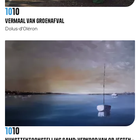
10
10
Vermaal van groenafval
Dolus-d'Oléron
10
10