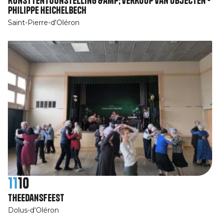
Kunsttentoonstelling &amp; verkoop van objecten -
Philippe Heichelbech
Saint-Pierre-d'Oléron
11
10
Theedansfeest
Dolus-d'Oléron