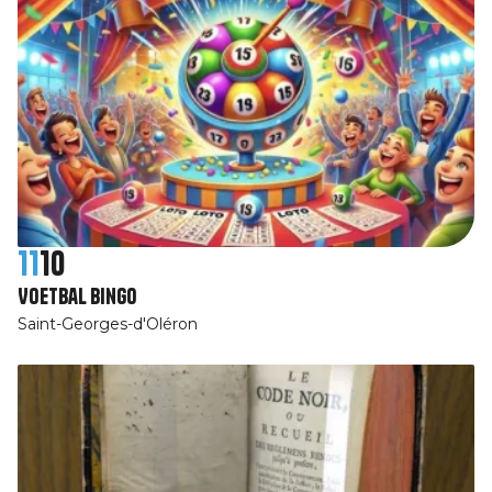
11
10
Voetbal bingo
Saint-Georges-d'Oléron