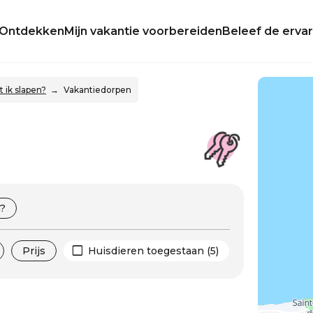
Ontdekken
Mijn vakantie voorbereiden
Beleef de ervar
 ik slapen?
Vakantiedorpen
?
Prijs
Huisdieren toegestaan (5)