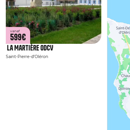
vanaf
599€
La Martière ODCV
Saint-Pierre-d'Oléron