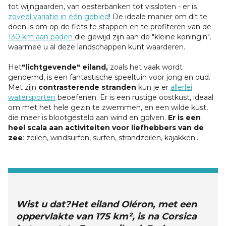
tot wijngaarden, van oesterbanken tot vissloten - er is
zoveel variatie in één gebied
! De ideale manier om dit te
doen is om op de fiets te stappen en te profiteren van de
130 km aan paden
die gewijd zijn aan de "kleine koningin",
waarmee u al deze landschappen kunt waarderen.
Het
"lichtgevende" eiland,
zoals het vaak wordt
genoemd, is een fantastische speeltuin voor jong en oud.
Met zijn
contrasterende stranden
kun je er
allerlei
watersporten
beoefenen. Er is een rustige oostkust, ideaal
om met het hele gezin te zwemmen, en een wilde kust,
die meer is blootgesteld aan wind en golven.
Er is een
heel scala aan activiteiten voor liefhebbers van de
zee
: zeilen, windsurfen, surfen, strandzeilen, kajakken...
Wist u dat?
Het eiland Oléron, met een
oppervlakte van 175 km², is na Corsica