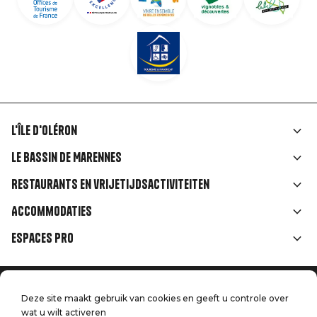
L'île d'Oléron
Liens
Le Bassin de Marennes
rubriques
Restaurants en vrijetijdsactiviteiten
Accommodaties
Espaces Pro
Home
Menu
Deze site maakt gebruik van cookies en geeft u controle over
Juridische informatie
Druk op
wat u wilt activeren