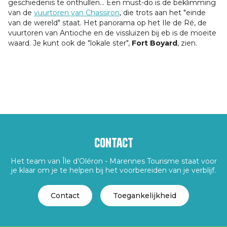
geschiedenis te onthullen... Een must-do is de beklimming
van de
vuurtoren van Chassiron
, die trots aan het "einde
van de wereld" staat. Het panorama op het Ile de Ré, de
vuurtoren van Antioche en de vissluizen bij eb is de moeite
waard. Je kunt ook de "lokale ster",
Fort Boyard
, zien.
Contact
Het team van Île d’Oléron - Marennes Tourisme staat voor
je klaar om je te helpen bij het voorbereiden van je verblijf.
Contact
Toegankelijkheid