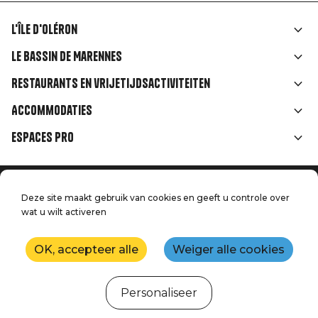
L'île d'Oléron
Liens
Le Bassin de Marennes
rubriques
Restaurants en vrijetijdsactiviteiten
Accommodaties
Espaces Pro
Home
Menu
Deze site maakt gebruik van cookies en geeft u controle over
Juridische informatie
wat u wilt activeren
Druk op
Pied
Handtoerisme
Onze kwaliteitsbeloften
Neem contact met ons op
de
OK, accepteer alle
Weiger alle cookies
Kaart
Productie: StudioJuillet
page
Personaliseer