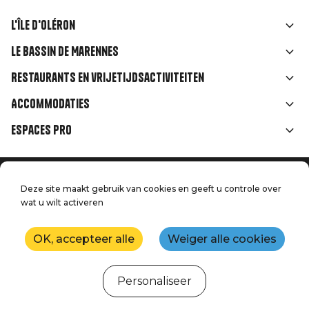
L'île d'Oléron
Liens
Le Bassin de Marennes
rubriques
Restaurants en vrijetijdsactiviteiten
Accommodaties
Espaces Pro
Home
Menu
Deze site maakt gebruik van cookies en geeft u controle over
Juridische informatie
Druk op
wat u wilt activeren
Pied
Handtoerisme
Onze kwaliteitsbeloften
Neem contact met ons op
de
OK, accepteer alle
Weiger alle cookies
Kaart
Productie: StudioJuillet
page
Personaliseer
Webcams
Weer
Getijden
Agenda