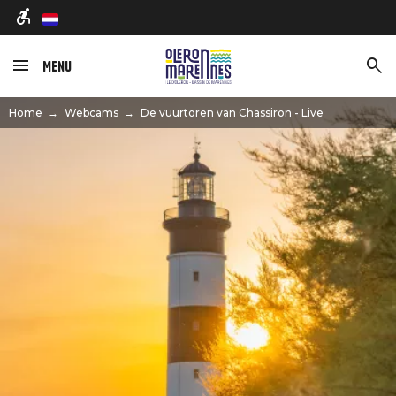
nl
Menu
Afbeelding
Home
Webcams
De vuurtoren van Chassiron - Live