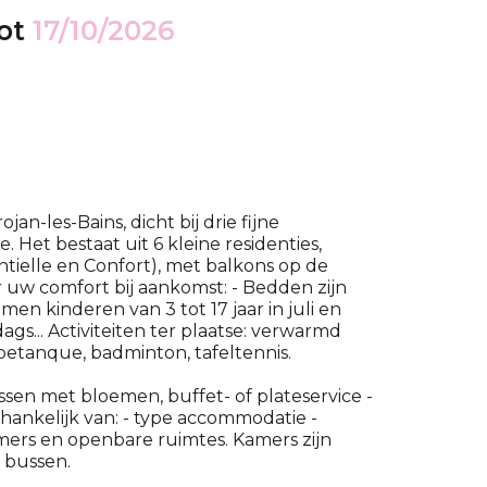
ot
17/10/2026
an-les-Bains, dicht bij drie fijne
 Het bestaat uit 6 kleine residenties,
ielle en Confort), met balkons op de
 uw comfort bij aankomst: - Bedden zijn
 kinderen van 3 tot 17 jaar in juli en
gs... Activiteiten ter plaatse: verwarmd
petanque, badminton, tafeltennis.
sen met bloemen, buffet- of plateservice -
hankelijk van: - type accommodatie -
kamers en openbare ruimtes. Kamers zijn
 bussen.