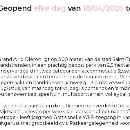
Geopend
elke dag
van
18/04/2026
t
rand Air d'Oléron ligt op 800 meter van de stad Saint-Troj
andstranden, in een prachtig bebost park van 2,5 hectare.
nderverdeeld in twee categorieën accommodatie (Essent
erste verdieping en terrassen op de begane grond. Voor
pgemaakt en handdoeken aanwezig - 3 clubs verwelkomen
ugustus, van maandag tot vrijdag, 's ochtends en 's midda
uitenzwembad, speeltuin, multisportterrein, volleybal, 
 Twee restaurantzalen die uitkomen op overdekte terras
ijnkaart Tarieven per week per persoon of per nacht af
eriode - leeftijdsgroep Gratis snelle Wi-Fi-toegang in 
itgerust met grootbeeld-tv's. Parkeergelegenheid voor