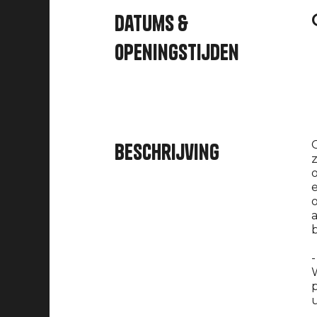
Datums &
openingstijden
G
Beschrijving
z
o
e
o
a
b
-
W
p
u