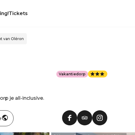
ing!
Tickets
ht van Oléron
Vakantiedorp
p je all-inclusive.
e