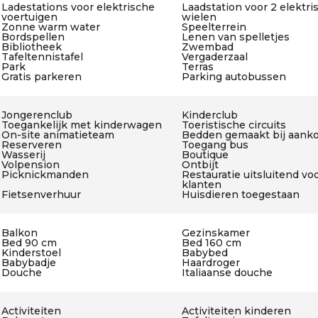
Ladestations voor elektrische
Laadstation voor 2 elektri
voertuigen
wielen
Zonne warm water
Speelterrein
Bordspellen
Lenen van spelletjes
Bibliotheek
Zwembad
Tafeltennistafel
Vergaderzaal
Park
Terras
Gratis parkeren
Parking autobussen
Jongerenclub
Kinderclub
Toegankelijk met kinderwagen
Toeristische circuits
On-site animatieteam
Bedden gemaakt bij aank
Reserveren
Toegang bus
Wasserij
Boutique
Volpension
Ontbijt
Picknickmanden
Restauratie uitsluitend vo
klanten
Fietsenverhuur
Huisdieren toegestaan
Balkon
Gezinskamer
Bed 90 cm
Bed 160 cm
Kinderstoel
Babybed
Babybadje
Haardroger
Douche
Italiaanse douche
Activiteiten
Activiteiten kinderen