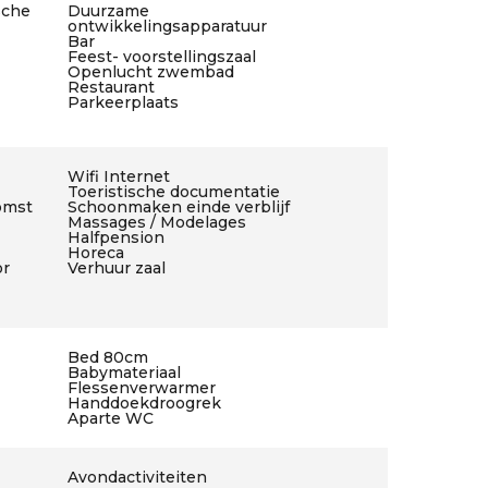
sche
Duurzame
ontwikkelingsapparatuur
Bar
Feest- voorstellingszaal
Openlucht zwembad
Restaurant
Parkeerplaats
Wifi Internet
Toeristische documentatie
omst
Schoonmaken einde verblijf
Massages / Modelages
Halfpension
Horeca
or
Verhuur zaal
Bed 80cm
Babymateriaal
Flessenverwarmer
Handdoekdroogrek
Aparte WC
Avondactiviteiten