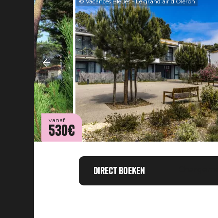
© Vacances Bleues - Le grand air d'Oléron
vanaf
530€
Direct boeken
Chargemen