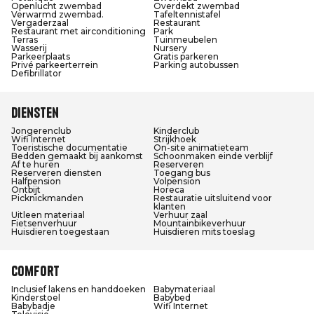
Openlucht zwembad
Overdekt zwembad
Verwarmd zwembad.
Tafeltennistafel
Vergaderzaal
Restaurant
Restaurant met airconditioning
Park
Terras
Tuinmeubelen
Wasserij
Nursery
Parkeerplaats
Gratis parkeren
Privé parkeerterrein
Parking autobussen
Defibrillator
Diensten
Jongerenclub
Kinderclub
Wifi Internet
Strijkhoek
Toeristische documentatie
On-site animatieteam
Bedden gemaakt bij aankomst
Schoonmaken einde verblijf
Af te huren
Reserveren
Reserveren diensten
Toegang bus
Halfpension
Volpension
Ontbijt
Horeca
Picknickmanden
Restauratie uitsluitend voor
klanten
Uitleen materiaal
Verhuur zaal
Fietsenverhuur
Mountainbikeverhuur
Huisdieren toegestaan
Huisdieren mits toeslag
Comfort
Inclusief lakens en handdoeken
Babymateriaal
Kinderstoel
Babybed
Babybadje
Wifi Internet