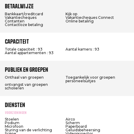
Betaalwijze
Bankkaart/creditcard
Kijk op
Vakantiecheques
Vakantiecheques Connect
Contanten
Online betaling
Contactloze betaling
Capaciteit
Totale capaciteit : 93
Aantal kamers : 93
Aantal appartementen : 93
Publiek en groepen
Onthaal van groepen
Toegankelijk voor groepen
personeelsuitjes
ontvangst van groepen
scholieren
Diensten
Voorzieningen
Stoelen
Airco
Podium
Scherm
Microfoon
Paperboard
Sturing van de verlichting
Geluidsbeheersing
Scène
Videoprojector