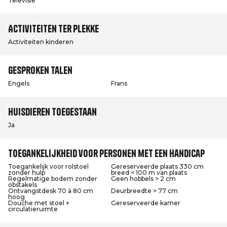
Televisie
Activiteiten ter plekke
Activiteiten kinderen
Gesproken talen
Engels
Frans
Huisdieren toegestaan
Ja
Toegankelijkheid voor personen met een handicap
Toegankelijk voor rolstoel
Gereserveerde plaats 330 cm
zonder hulp
breed < 100 m van plaats
Regelmatige bodem zonder
Geen hobbels > 2 cm
obstakels
Ontvangstdesk 70 à 80 cm
Deurbreedte > 77 cm
hoog
Douche met stoel +
Gereserveerde kamer
circulatieruimte