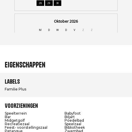
Eigenschappen
Labels
Familie Plus
Voorzieningen
Speelterrein
Babyfoot
Bar
Biljart
Midgetgolf
Poedelbad
Recreatiezaal
Speelzaal
Feest- voorstellingszaal
Bibliotheek
Petanque
Zwembad