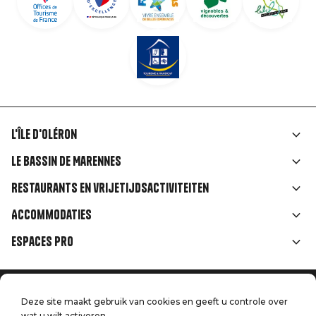
L'île d'Oléron
Liens
Le Bassin de Marennes
rubriques
Restaurants en vrijetijdsactiviteiten
Accommodaties
Espaces Pro
Home
Menu
Deze site maakt gebruik van cookies en geeft u controle over
Juridische informatie
Druk op
wat u wilt activeren