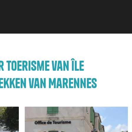
 toerisme van Île
bekken van Marennes