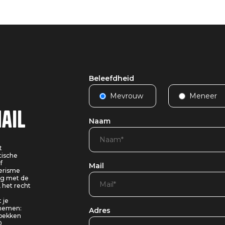
Beleefdheid
Mevrouw
Meneer
ail
Naam
t
tische
f
Mail
oerisme
ing met de
, het recht
 je
pnemen:
Adres
 bekken
0