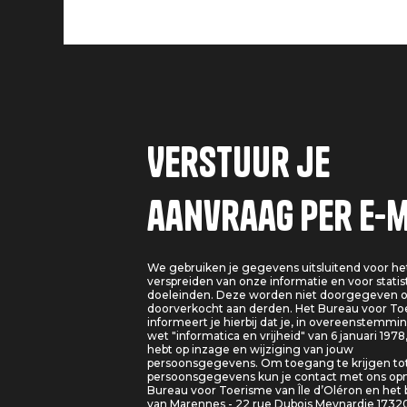
Verstuur je
aanvraag per e-m
We gebruiken je gegevens uitsluitend voor he
verspreiden van onze informatie en voor statis
doeleinden. Deze worden niet doorgegeven o
doorverkocht aan derden. Het Bureau voor T
informeert je hierbij dat je, in overeenstemm
wet "informatica en vrijheid" van 6 januari 1978
hebt op inzage en wijziging van jouw
persoonsgegevens. Om toegang te krijgen tot
persoonsgegevens kun je contact met ons o
Bureau voor Toerisme van Île d’Oléron en het
van Marennes - 22 rue Dubois Meynardie 1732