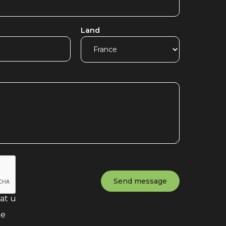
Land
at u
te