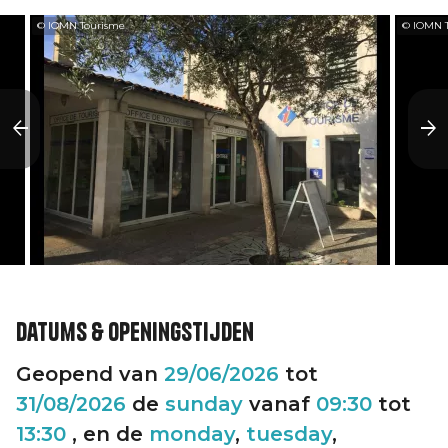
© IOMN Tourisme
© IOMN 
Datums & openingstijden
Geopend van
29/06/2026
tot
31/08/2026
de
sunday
vanaf
09:30
tot
13:30
, en de
monday
,
tuesday
,