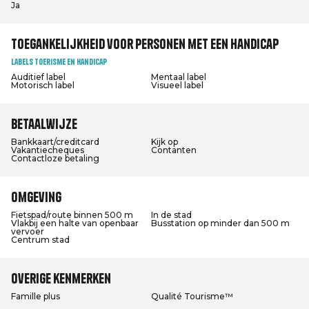
Ja
Toegankelijkheid voor personen met een handicap
Labels Toerisme en Handicap
Auditief label
Mentaal label
Motorisch label
Visueel label
Betaalwijze
Bankkaart/creditcard
Kijk op
Vakantiecheques
Contanten
Contactloze betaling
Omgeving
Fietspad/route binnen 500 m
In de stad
Vlakbij een halte van openbaar
Busstation op minder dan 500 m
vervoer
Centrum stad
Overige kenmerken
Famille plus
Qualité Tourisme™