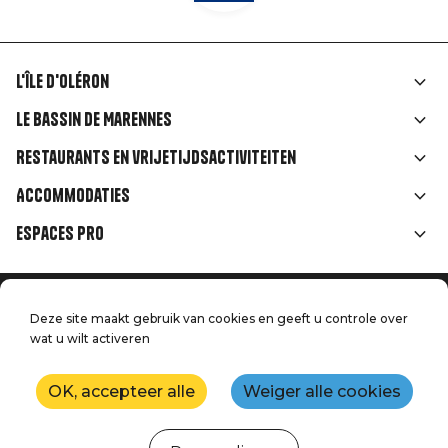
L'île d'Oléron
Liens
Le Bassin de Marennes
rubriques
Restaurants en vrijetijdsactiviteiten
Accommodaties
Espaces Pro
Home
Menu
Deze site maakt gebruik van cookies en geeft u controle over
Juridische informatie
Druk op
wat u wilt activeren
Pied
Handtoerisme
Onze kwaliteitsbeloften
Neem contact met ons op
de
OK, accepteer alle
Weiger alle cookies
Kaart
Productie: StudioJuillet
page