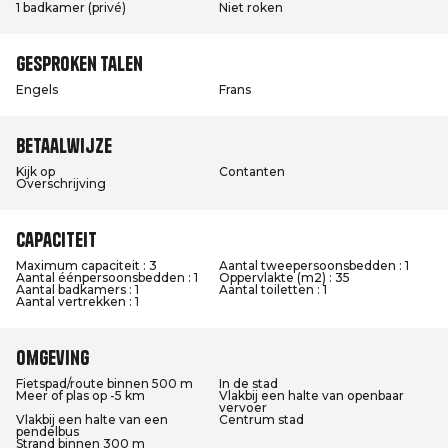
1 badkamer (privé)
Niet roken
Gesproken talen
Engels
Frans
Betaalwijze
Kijk op
Contanten
Overschrijving
Capaciteit
Maximum capaciteit : 3
Aantal tweepersoonsbedden : 1
Aantal éénpersoonsbedden : 1
Oppervlakte (m2) : 35
Aantal badkamers : 1
Aantal toiletten : 1
Aantal vertrekken : 1
Omgeving
Fietspad/route binnen 500 m
In de stad
Meer of plas op -5 km
Vlakbij een halte van openbaar
vervoer
Vlakbij een halte van een
Centrum stad
pendelbus
Strand binnen 300 m