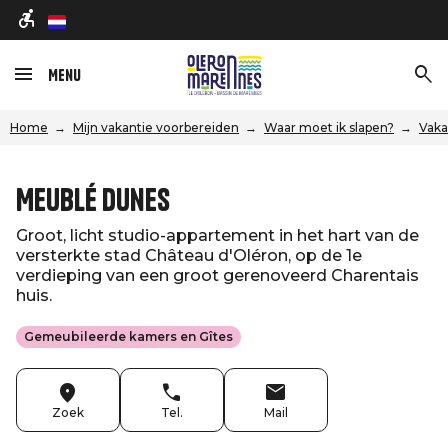
nl
Menu
Home
Mijn vakantie voorbereiden
Waar moet ik slapen?
Vaka
Meublé Dunes
Groot, licht studio-appartement in het hart van de
versterkte stad Château d'Oléron, op de 1e
verdieping van een groot gerenoveerd Charentais
huis.
Gemeubileerde kamers en Gîtes
Zoek
Tel.
Mail