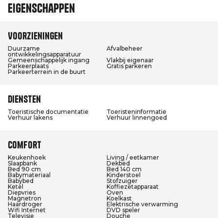
Eigenschappen
Voorzieningen
Duurzame
Afvalbeheer
ontwikkelingsapparatuur
Gemeenschappelijk ingang
Vlakbij eigenaar
Parkeerplaats
Gratis parkeren
Parkeerterrein in de buurt
Diensten
Toeristische documentatie
Toeristeninformatie
Verhuur lakens
Verhuur linnengoed
Comfort
Keukenhoek
Living / eetkamer
Slaapbank
Dekbed
Bed 90 cm
Bed 140 cm
Babymateriaal
Kinderstoel
Babybed
Stofzuiger
Ketel
Koffiezetapparaat
Diepvries
Oven
Magnetron
Koelkast
Haardroger
Elektrische verwarming
Wifi Internet
DVD speler
Televisie
Douche