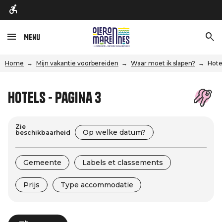
Menu
Home
Mijn vakantie voorbereiden
Waar moet ik slapen?
Hote
Hotels - Pagina 3
Zie
Op welke datum?
beschikbaarheid
Gemeente
Labels et classements
Prijs
Type accommodatie