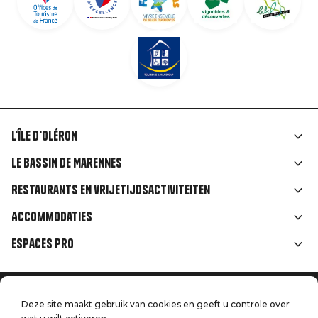
L'île d'Oléron
Liens
Le Bassin de Marennes
rubriques
Restaurants en vrijetijdsactiviteiten
Accommodaties
Espaces Pro
Home
Menu
Deze site maakt gebruik van cookies en geeft u controle over
Juridische informatie