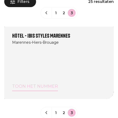
Filters
25 resultaten
1
2
3
Hôtel - Ibis Styles Marennes
Marennes-Hiers-Brouage
TOON HET NUMMER
1
2
3