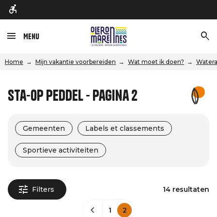
Menu
Home
Mijn vakantie voorbereiden
Wat moet ik doen?
Watera
Sta-op peddel - Pagina 2
Gemeenten
Labels et classements
Sportieve activiteiten
Filters
14 resultaten
1
2