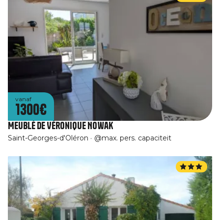
vanaf
1300€
Meublé de Véronique Nowak
Saint-Georges-d'Oléron
@max. pers. capaciteit