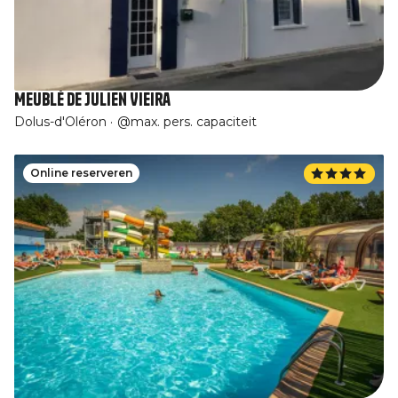
Meublé de Julien Vieira
Dolus-d'Oléron
@max. pers. capaciteit
Online reserveren