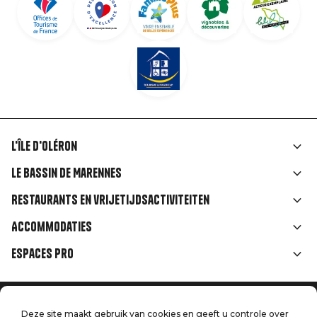
L'île d'Oléron
Liens
Le Bassin de Marennes
rubriques
Restaurants en vrijetijdsactiviteiten
Accommodaties
Espaces Pro
Home
Menu
Deze site maakt gebruik van cookies en geeft u controle over