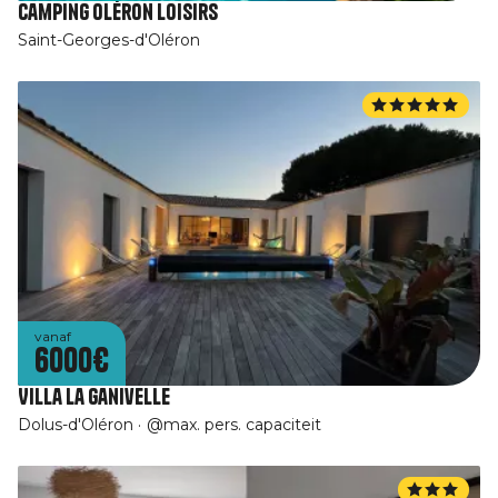
Camping Oléron Loisirs
Saint-Georges-d'Oléron
vanaf
6000€
Villa La Ganivelle
Dolus-d'Oléron
@max. pers. capaciteit