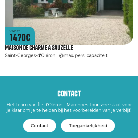
vanaf
1470€
Maison de Charme à Sauzelle
Saint-Georges-d'Oléron
@max. pers. capaciteit
Contact
Het team van Île d’Oléron - Marennes Tourisme staat voor
je klaar om je te helpen bij het voorbereiden van je verblijf.
Contact
Toegankelijkheid