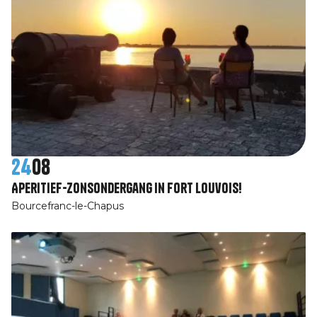
24
08
Aperitief-zonsondergang in Fort Louvois!
Bourcefranc-le-Chapus