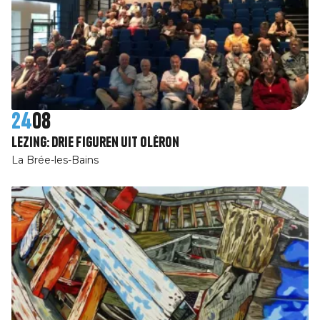
24
08
Lezing: Drie figuren uit Oléron
La Brée-les-Bains