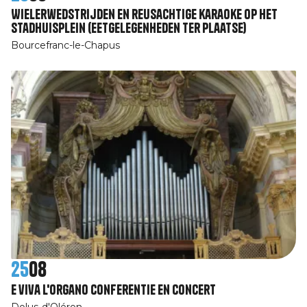
Wielerwedstrijden en reusachtige karaoke op het
stadhuisplein (eetgelegenheden ter plaatse)
Bourcefranc-le-Chapus
25
08
E viva l'organo Conferentie en concert
Dolus-d'Oléron