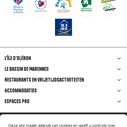
L'île d'Oléron
Liens
Le Bassin de Marennes
rubriques
Restaurants en vrijetijdsactiviteiten
Accommodaties
Espaces Pro
Home
Menu
Deze site maakt gebruik van cookies en geeft u controle over