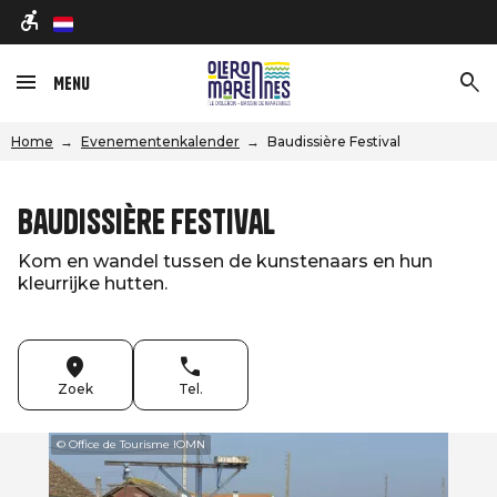
nl
Menu
Home
Evenementenkalender
Baudissière Festival
Baudissière Festival
Kom en wandel tussen de kunstenaars en hun
kleurrijke hutten.
Zoek
Tel.
© Office de Tourisme IOMN