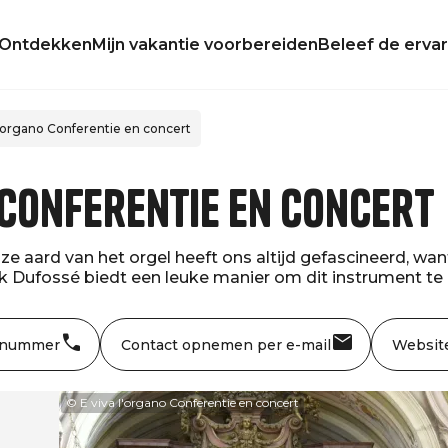
Ontdekken
Mijn vakantie voorbereiden
Beleef de ervar
l'organo Conferentie en concert
 Conferentie en concert
aard van het orgel heeft ons altijd gefascineerd, want er 
trick Dufossé biedt een leuke manier om dit instrument t
 nummer
Contact opnemen per e-mail
Websit
© E viva l'organo Conferentie en concert