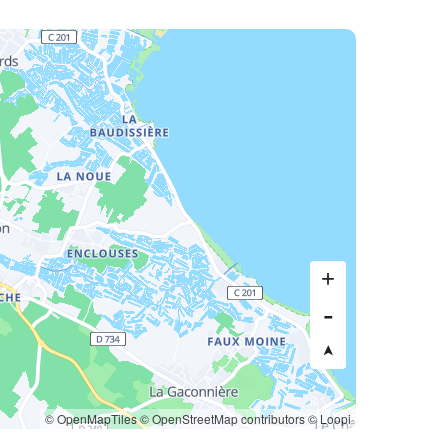
© OpenMapTiles
© OpenStreetMap contributors
© Loopi