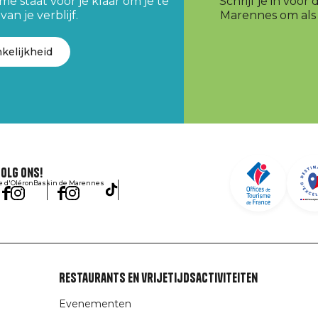
e staat voor je klaar om je te
Schrijf je in voo
an je verblijf.
Marennes om als e
kelijkheid
olg ons!
le d'Oléron
Bassin de Marennes
Restaurants en vrijetijdsactiviteiten
Evenementen