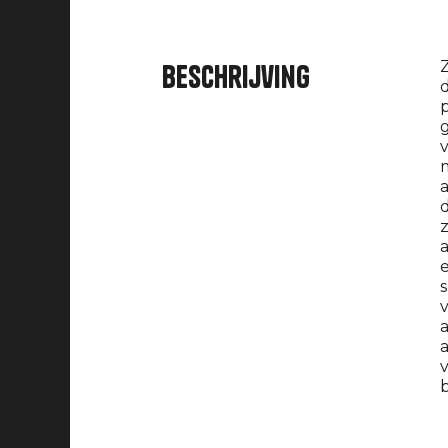
Z
Beschrijving
d
p
g
v
m
a
d
z
a
e
s
v
a
v
b