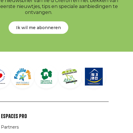
r de nieuwsbrief van Île d’Oléron en het bekken van
erste nieuwtjes, tips en speciale aanbiedingen te
ontvangen.
Ik wil me abonneren
Espaces Pro
Partners