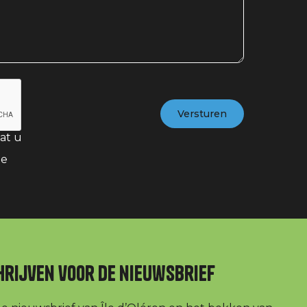
at u
te
hrijven voor de nieuwsbrief