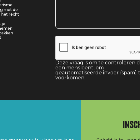
f
oerisme
ing met de
, het recht
 je
pnemen:
 bekken
0
Deze vraag is om te controleren d
een mens bent, om
geautomatiseerde invoer (spam) 
voorkomen.
Insc