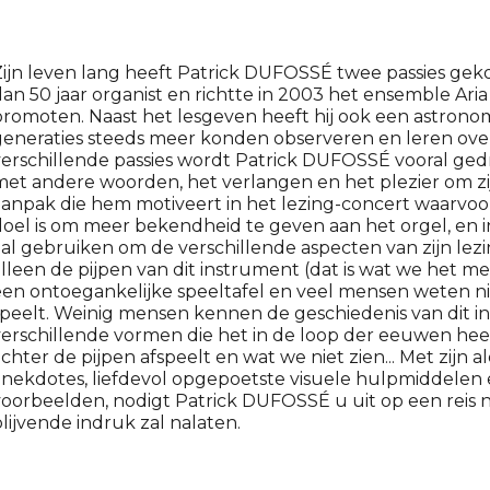
ijn leven lang heeft Patrick DUFOSSÉ twee passies gekoe
an 50 jaar organist en richtte in 2003 het ensemble Ar
romoten. Naast het lesgeven heeft hij ook een astronom
eneraties steeds meer konden observeren en leren ove
erschillende passies wordt Patrick DUFOSSÉ vooral gedr
et andere woorden, het verlangen en het plezier om zijn
anpak die hem motiveert in het lezing-concert waarvoor 
oel is om meer bekendheid te geven aan het orgel, en in
al gebruiken om de verschillende aspecten van zijn lezin
lleen de pijpen van dit instrument (dat is wat we het mee
en ontoegankelijke speeltafel en veel mensen weten nie
peelt. Weinig mensen kennen de geschiedenis van dit i
erschillende vormen die het in de loop der eeuwen heef
chter de pijpen afspeelt en wat we niet zien... Met zi
anekdotes, liefdevol opgepoetste visuele hulpmiddelen
oorbeelden, nodigt Patrick DUFOSSÉ u uit op een reis n
lijvende indruk zal nalaten.