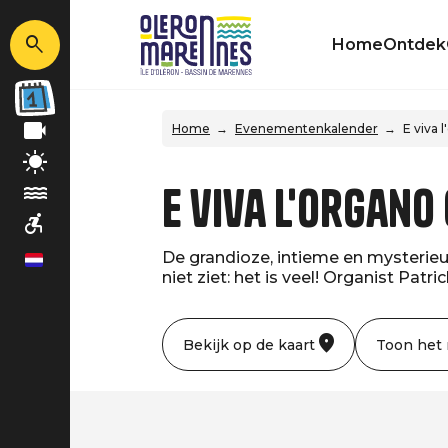
Home
Ontdek
Home
Evenementenkalender
E viva 
E viva l'organo
De grandioze, intieme en mysterieuze 
nl
niet ziet: het is veel! Organist Pa
Bekijk op de kaart
Toon het