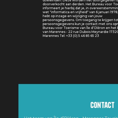
doeleinden. Deze worden niet doorgegeven o
doorverkocht aan derden. Het Bureau voor T
informeert je hierbij dat je, in overeenstemm
wet "informatica en vrijheid" van 6 januari 1978
hebt op inzage en wijziging van jouw
persoonsgegevens. Om toegang te krijgen tot
persoonsgegevens kun je contact met ons o
Bureau voor Toerisme van Île d’Oléron en het
van Marennes - 22 rue Dubois Meynardie 1732
Marennes Tel: +33 (0) 5 46 85 65 23
Contact