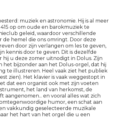
sterd: muziek en astronomie. Hij is al meer
ia 415 op om oude en barokmuziek te
ieclub geleid, waardoor verschillende
r de hemel die ons omringt. Door deze
even door zijn verlangen om les te geven,
 kennis door te geven. Dit is dezelfde
hij u deze zomer uitnodigt in Dolus. Zijn
 het bijzonder aan het Dolus-orgel, dat hij
g te illustreren. Heel vaak ziet het publiek
st zien). Het klavier is vaak weggestopt in
t dat een organist ook met zijn voeten
nstrument, het land van herkomst, de
t aangenomen... en vooral alles wat zich
jn alomtegenwoordige humor, een schat aan
 en vakkundig geselecteerde muzikale
aar het hart van het orgel die u een