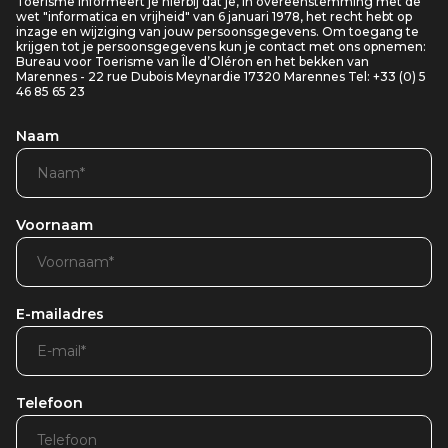
Toerisme informeert je hierbij dat je, in overeenstemming met de
wet "informatica en vrijheid" van 6 januari 1978, het recht hebt op
inzage en wijziging van jouw persoonsgegevens. Om toegang te
krijgen tot je persoonsgegevens kun je contact met ons opnemen:
Bureau voor Toerisme van Île d’Oléron en het bekken van
Marennes - 22 rue Dubois Meynardie 17320 Marennes Tel: +33 (0) 5
46 85 65 23
Naam
Voornaam
E-mailadres
Telefoon