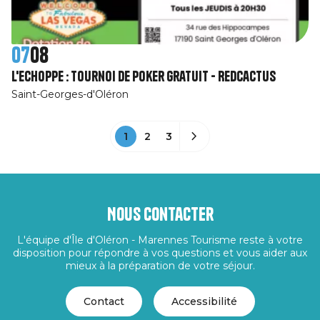
07
08
L'Echoppe : Tournoi de poker gratuit - RedCactus
Saint-Georges-d'Oléron
1
2
3
Nous contacter
L'équipe d'Île d'Oléron - Marennes Tourisme reste à votre
disposition pour répondre à vos questions et vous aider aux
mieux à la préparation de votre séjour.
Contact
Accessibilité