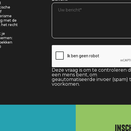
t
tische
f
oerisme
ing met de
, het recht
 je
pnemen:
 bekken
0
Deze vraag is om te controleren d
een mens bent, om
geautomatiseerde invoer (spam) 
voorkomen.
Insc