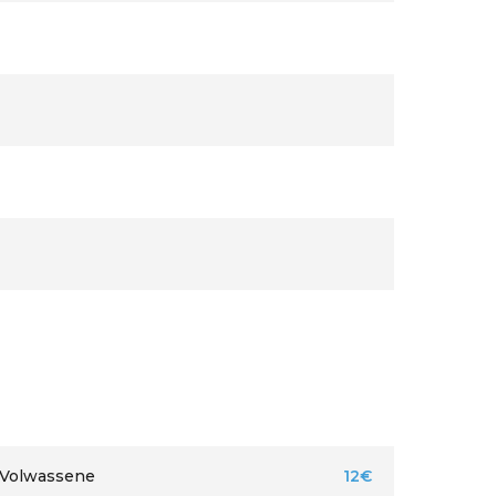
Volwassene
12€