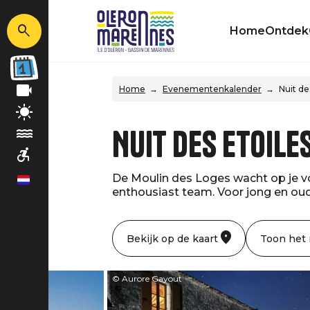
Home
Ontdek
Home
Evenementenkalender
Nuit de
Nuit des Etoile
De Moulin des Loges wacht op je vo
nl
enthousiast team. Voor jong en oud
Bekijk op de kaart
Toon het
© Aurore Gayout