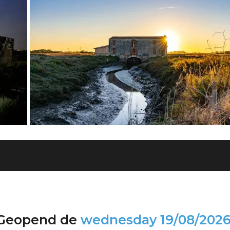
t en cours...
Geopend de
wednesday
19/08/202