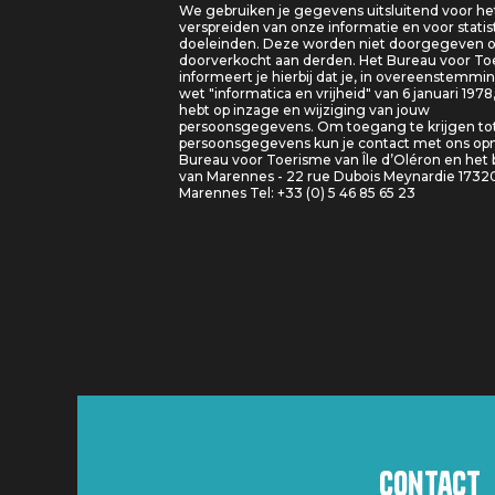
We gebruiken je gegevens uitsluitend voor he
verspreiden van onze informatie en voor statis
doeleinden. Deze worden niet doorgegeven o
doorverkocht aan derden. Het Bureau voor T
informeert je hierbij dat je, in overeenstemm
wet "informatica en vrijheid" van 6 januari 1978
hebt op inzage en wijziging van jouw
persoonsgegevens. Om toegang te krijgen tot
persoonsgegevens kun je contact met ons o
Bureau voor Toerisme van Île d’Oléron en het
van Marennes - 22 rue Dubois Meynardie 1732
Marennes Tel: +33 (0) 5 46 85 65 23
Contact