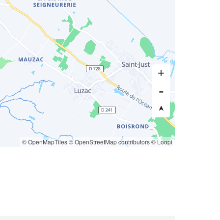
© OpenMapTiles
© OpenStreetMap contributors
© Loopi