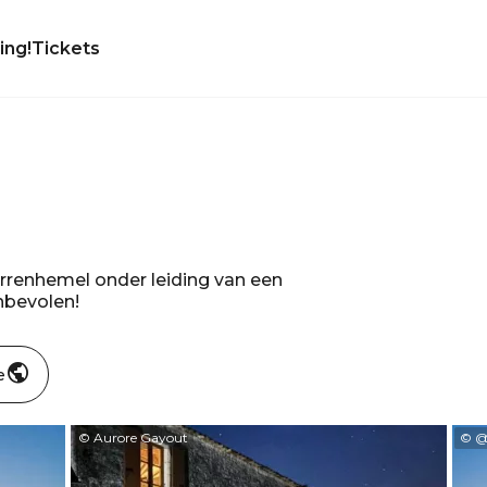
ing!
Tickets
errenhemel onder leiding van een
nbevolen!
e
© Aurore Gayout
© @