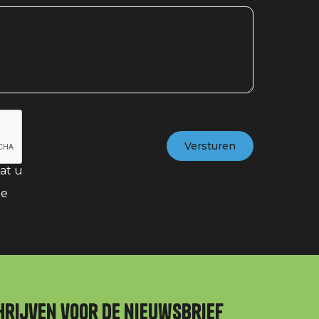
at u
te
hrijven voor de nieuwsbrief