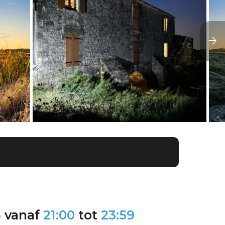
6
vanaf
21:00
tot
23:59