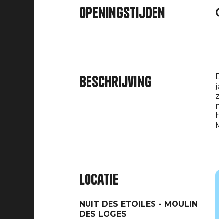
openingstijden
D
Beschrijving
j
z
m
h
M
Locatie
NUIT DES ETOILES - MOULIN
DES LOGES