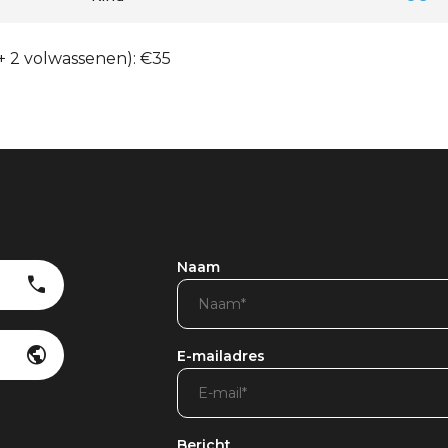
+ 2 volwassenen): €35
Naam
E-mailadres
Bericht