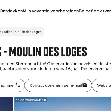
Ontdekken
Mijn vakantie voorbereiden
Beleef de ervar
s Etoiles - Moulin des Loges
s - Moulin des Loges
or een Sterrennacht ⭐️! Observatie van nevels en de st
, aanbevolen voor kinderen vanaf 6 jaar. Reserveren aa
 nummer
Contact opnemen per e-mail
Websit
© @arthurhabudzik