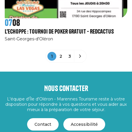
07
08
L'Echoppe : Tournoi de poker gratuit - RedCactus
Saint-Georges-d'Oléron
1
2
3
Nous contacter
L'équipe d'Île d'Oléron - Marennes Tourisme reste à votre
disposition pour répondre à vos questions et vous aider aux
mieux à la préparation de votre séjour.
Contact
Accessibilité