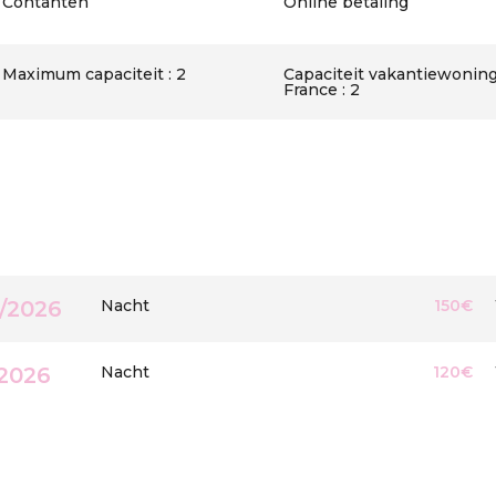
Contanten
Online betaling
Maximum capaciteit : 2
Capaciteit vakantiewoning
France : 2
8/2026
Nacht
150€
/2026
Nacht
120€