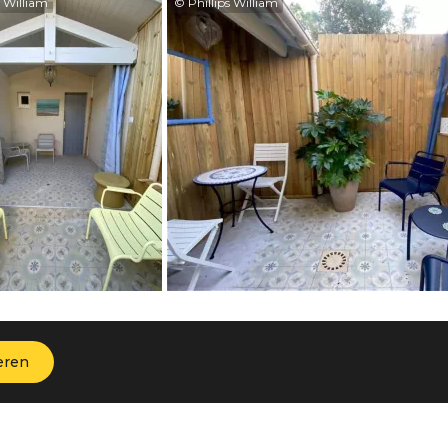
s William
© Phillips William
eren