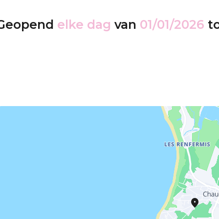
Geopend
elke dag
van
01/01/2026
t