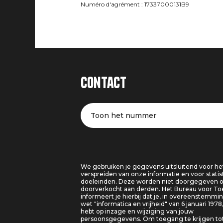
Numéro d'agrément : 17337000131B9
Contact
Toon het nummer
We gebruiken je gegevens uitsluitend voor he
verspreiden van onze informatie en voor statis
doeleinden. Deze worden niet doorgegeven o
doorverkocht aan derden. Het Bureau voor T
informeert je hierbij dat je, in overeenstemm
wet "informatica en vrijheid" van 6 januari 1978
hebt op inzage en wijziging van jouw
persoonsgegevens. Om toegang te krijgen tot