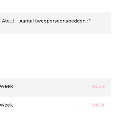
 Atout
Aantal tweepersoonsbedden : 1
Week
1050€
Week
840€