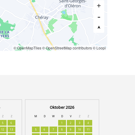
© OpenMapTiles
© OpenStreetMap contributors
© Loopi