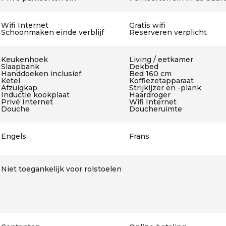
Wifi Internet
Gratis wifi
Schoonmaken einde verblijf
Reserveren verplicht
Keukenhoek
Living / eetkamer
Slaapbank
Dekbed
Handdoeken inclusief
Bed 160 cm
Ketel
Koffiezetapparaat
Afzuigkap
Strijkijzer en -plank
Inductie kookplaat
Haardroger
Privé Internet
Wifi Internet
Douche
Doucheruimte
Engels
Frans
Niet toegankelijk voor rolstoelen