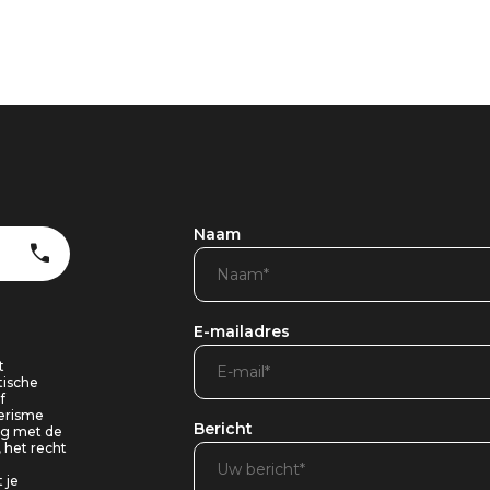
Naam
E-mailadres
t
tische
f
oerisme
Bericht
ing met de
, het recht
 je